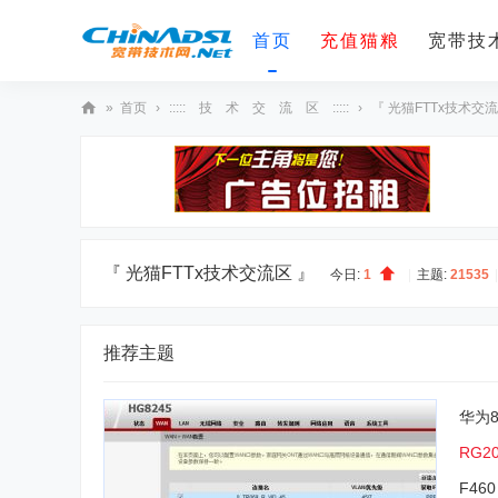
首页
充值猫粮
宽带技术
»
首页
›
::::: 技 术 交 流 区 :::::
›
『 光猫FTTx技术交流
宽
带
技
术
网
『 光猫FTTx技术交流区 』
今日:
1
|
主题:
21535
|
推荐主题
华为
RG2
F46