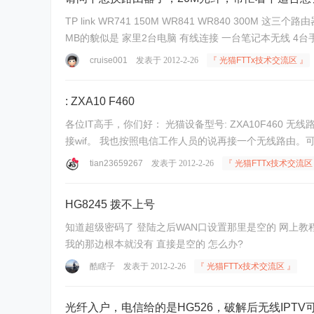
TP link WR741 150M WR841 WR840 300M 这三个路由器那个比较适合我的环境！想听听大大们的意见！ 我是20M 电信光纤 烽火拨号路由器的现在用的是以前的宽讯时代无线路由器 11
MB的貌似是 家里2台电脑 有线连接 一台笔记本无线 4
cruise001
发表于 2012-2-26
『 光猫FTTx技术交流区 』
: ZXA10 F460
各位IT高手，你们好： 光猫设备型号: ZXA10F460 无线路由型号： 2701HG -T ADSL2+猫+无线路由器一体机 前些日子电信上门帮我把电话线转光纤，换了中兴F460路由，现在我想手机
tian23659267
发表于 2012-2-26
『 光猫FTTx技术交流区
HG8245 拨不上号
知道超级密码了 登陆之后WAN口设置那里是空的 网上教程说那边有Internet的设置 把VLAN ID什么的记下来 然后把默认的拨号删掉 重新建一个 VLAN ID什么都输上刚才记下来的就行了 可
我的那边根本就没有 直接是空的 怎么办?
酷瞎子
发表于 2012-2-26
『 光猫FTTx技术交流区 』
光纤入户，电信给的是HG526，破解后无线IPT