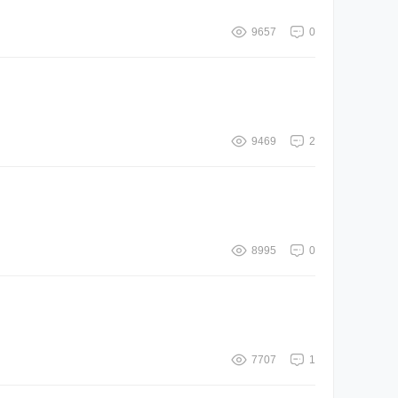
9657
0
9469
2
8995
0
7707
1