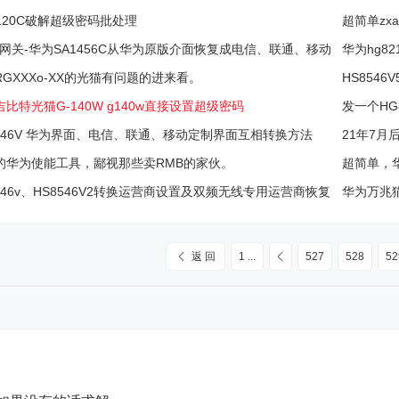
光纤
具、固件
8120C破解超级密码批处理
超简单zx
e网关-华为SA1456C从华为原版介面恢复成电信、联通、移动
华为hg8
介面
RGXXXo-XX的光猫有问题的进来看。
HS8546
比特光猫G-140W g140w直接设置超级密码
发一个HG
和固件
8546V 华为界面、电信、联通、移动定制界面互相转换方法
21年7月后
工具
的华为使能工具，鄙视那些卖RMB的家伙。
超简单，华
由切换，
546v、HS8546V2转换运营商设置及双频无线专用运营商恢复
华为万兆猫H
界面
返 回
1 ...
527
528
52