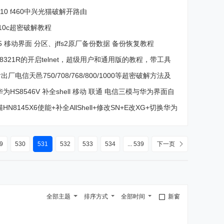
下载！
a10 f460中兴光猫破解开路由
210c超密破解教程
V5 移动界面 分区、jffs2原厂备份数据 备份恢复教程
8321R的开启telnet，超级用户和通用版的教程，带工具
出厂电信天邑750/708/768/800/1000等超密破解方法及
为HS8546V 补全shell 移动 联通 电信三模与华为界面自
超详细教程
N8145X6使能+补全AllShell+修改SN+E改XG+切换华为
9
530
531
532
533
534
... 539
下一页
全部主题
排序方式
全部时间
新窗