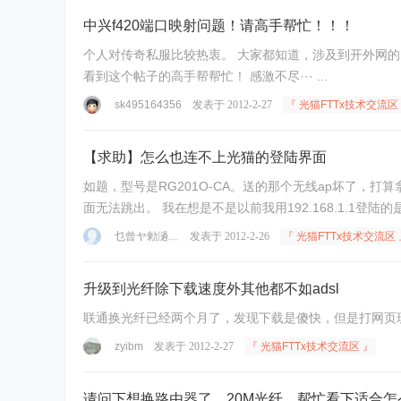
中兴f420端口映射问题！请高手帮忙！！！
个人对传奇私服比较热衷。 大家都知道，涉及到开外网的问
看到这个帖子的高手帮帮忙！ 感激不尽··· ...
sk495164356
发表于 2012-2-27
『 光猫FTTx技术交流区
【求助】怎么也连不上光猫的登陆界面
如题，型号是RG201O-CA。送的那个无线ap坏了，打算拿
面无法跳出。 我在想是不是以前我用192.168.1.1登陆的是TP
乜曾ヤ勑濄﹏
发表于 2012-2-26
『 光猫FTTx技术交流区 
升级到光纤除下载速度外其他都不如adsl
联通换光纤已经两个月了，发现下载是傻快，但是打网页玩
zyibm
发表于 2012-2-27
『 光猫FTTx技术交流区 』
请问下想换路由器了，20M光纤，帮忙看下适合怎