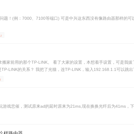
题！(例：7000、7100等端口) 可是中兴这东西没有像路由器那样的
 』
搬家前用的那个TP-LINK。 看了大家的设置，本想着手设置，可是我拔了TP-
-LINK的关系？ 我把了光猫，连TP-LINK，输入192.168.1.1可以跳出TP
』
游戏悲催，测试原来ad的延时原来为21ms,现在换换光纤后为41ms
么样路由器