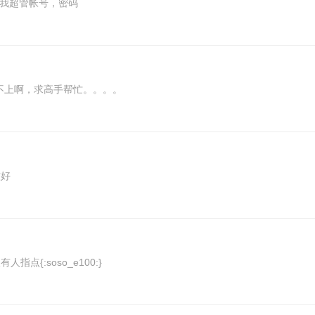
我我超管帐号，密码
接不上啊，求高手帮忙。。。。
较好
点{:soso_e100:}