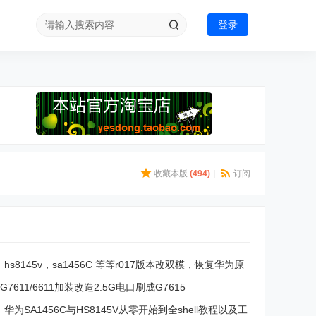
登录
收藏本版
(
494
)
|
订阅
hs8145v，sa1456C 等等r017版本改双模，恢复华为原
功！
G7611/6611加装改造2.5G电口刷成G7615
华为SA1456C与HS8145V从零开始到全shell教程以及工