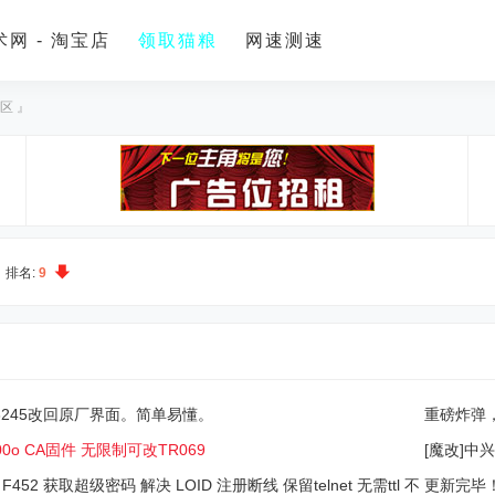
网 - 淘宝店
领取猫粮
网速测速
区 』
排名:
9
8245改回原厂界面。简单易懂。
重磅炸弹，
厂界面成
00o CA固件 无限制可改TR069
[魔改]中兴
0 F452 获取超级密码 解决 LOID 注册断线 保留telnet 无需ttl 不
更新完毕！