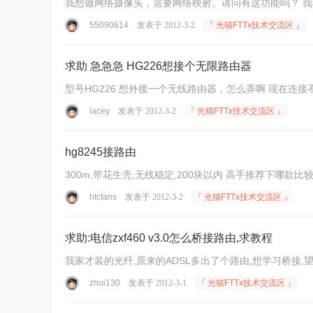
我想做网络摄像头，需要网络映射。请问有这功能吗？ 
55090614
发表于 2012-3-2
『 光猫FTTx技术交流区 』
求助 急急急 HG226想接个无限路由器
型号HG226 想外接一个无线路由器，怎么弄啊 现在连
lacey
发表于 2012-3-2
『 光猫FTTx技术交流区 』
hg8245接路由
300m,带花生壳,无线稳定,200块以内 高手推荐下哪款比
htcfans
发表于 2012-3-2
『 光猫FTTx技术交流区 』
求助:电信zxf460 v3.0怎么桥接路由,求教程
我家才装的光纤,原来的ADSL多出了个路由,想学习桥接,望有人指
zhui130
发表于 2012-3-1
『 光猫FTTx技术交流区 』