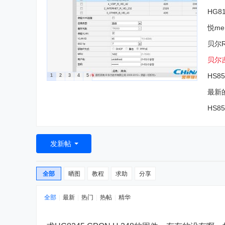
用拔
HG
悦m
定制
贝尔
贝尔吉
HS
1
2
3
4
5
最新
HS8
包
发新帖
全部
晒图
教程
求助
分享
全部
|
最新
|
热门
|
热帖
|
精华