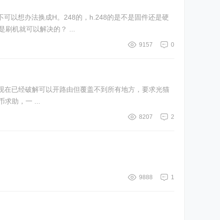
机就可以解决的？ ...
9157
0
路由 的wds功能覆盖另一场所。 拜求各位，人民币求助，一 ...
8207
2
9888
1