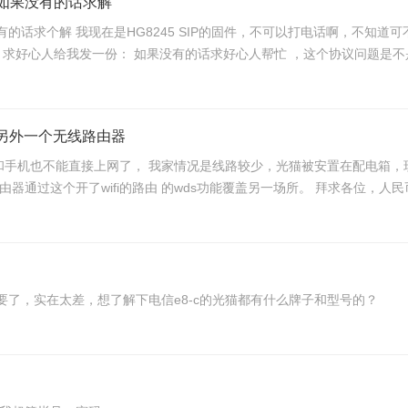
啊，如果没有的话求解
求好心人给我发一份： 如果没有的话求好心人帮忙 ，这个协议问题是不是刷
S接另外一个无线路由器
箱，现在已经破解可以开路由但覆盖不到所有地方，要求光猫
不用路由，由下挂的路由器拨号开路由AP，另外还有个路由器通过这个开了wifi的
不想要了，实在太差，想了解下电信e8-c的光猫都有什么牌子和型号的？