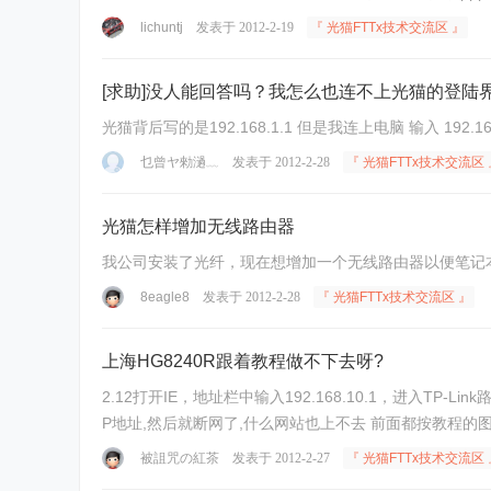
lichuntj
发表于 2012-2-19
『 光猫FTTx技术交流区 』
[求助]没人能回答吗？我怎么也连不上光猫的登陆
光猫背后写的是192.168.1.1 但是我连上电脑 输入 192.
乜曾ヤ勑濄﹏
发表于 2012-2-28
『 光猫FTTx技术交流区 
光猫怎样增加无线路由器
我公司安装了光纤，现在想增加一个无线路由器以便笔记本能使
8eagle8
发表于 2012-2-28
『 光猫FTTx技术交流区 』
上海HG8240R跟着教程做不下去呀?
2.12打开IE，地址栏中输入192.168.10.1，进入TP
P地址,然后就断网了,什么网站也上不去 前面都按教程的图片
被詛咒の紅茶
发表于 2012-2-27
『 光猫FTTx技术交流区 