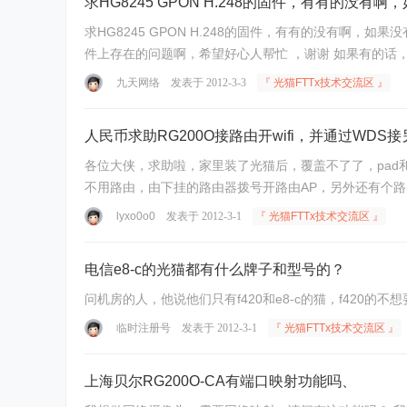
求HG8245 GPON H.248的固件，有有的没有
求HG8245 GPON H.248的固件，有有的没有啊，如果没有的话求个解 我现在是HG8245 SIP的固件，不可以打电话啊，不知道可不可以想办法换成H。248的，h.248的是不是固件还是硬
件上存在的问题啊，希望好心人帮忙 ，谢谢 如果有的话，
九天网络
发表于 2012-3-3
『 光猫FTTx技术交流区 』
人民币求助RG200O接路由开wifi，并通过WD
各位大侠，求助啦，家里装了光猫后，覆盖不了了，pad和手机也不能直接上网了， 我家情况是线路较少，光猫被安置在配电
lyxo0o0
发表于 2012-3-1
『 光猫FTTx技术交流区 』
电信e8-c的光猫都有什么牌子和型号的？
问机房的人，他说他们只有f420和e8-c的猫，f420的
临时注册号
发表于 2012-3-1
『 光猫FTTx技术交流区 』
上海贝尔RG200O-CA有端口映射功能吗、