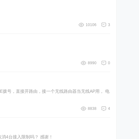
10106
3
8990
0
PPOE拨号，直接开路由，接一个无线路由器当无线AP用， 电
8838
4
RT所询问，我在网上查了一圈，好像都是说到的是该pppoe为bridge的方式 请问，有什么其他的方式直接修改F420的配置文件，取消4台接入限制吗？ 感谢！