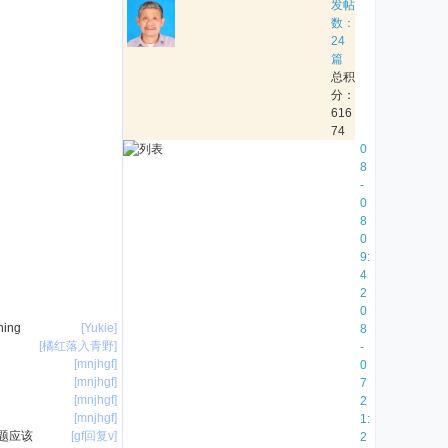
发帖
数：
24
篇
总积
分：
616
74
y
0
u
8
c
-
o
0
n
8
g
0
r
9:
a
4
n
2
2
0
ing
[Yukie]
2
8
[橘红落入青野]
9
-
[mnjhgf]
7
0
[mnjhgf]
0
7
[mnjhgf]
S
2
[mnjhgf]
h
1:
问题应该
[gf回复v]
i
2