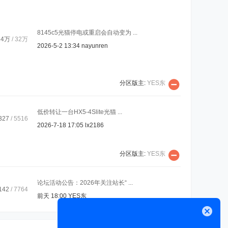
8145c5光猫停电或重启会自动变为 ...
4万
/
32万
2026-5-2 13:34
nayunren
分区版主:
YES东
低价转让一台HX5-4Slite光猫 ...
327
/ 5516
2026-7-18 17:05
lx2186
分区版主:
YES东
论坛活动公告：2026年关注站长“ ...
142
/ 7764
前天 18:00
YES东
关闭