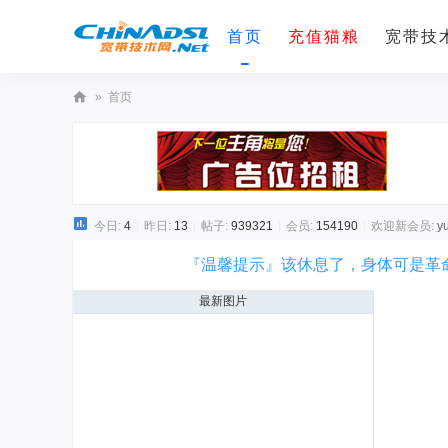
首页
充值猫粮
宽带技术
»
首页
宽
带
技
术
今日:
4
|
昨日:
13
|
帖子:
939321
|
会员:
154190
|
欢迎新会员:
y
网
『温馨提示』该休息了，身体可是革
最新图片