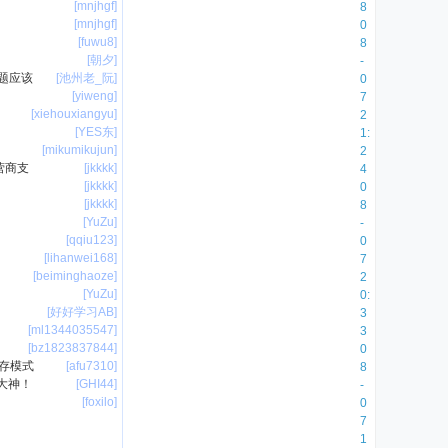
[mnjhgf]
r
8
[mnjhgf]
e
0
[fuwu8]
2
8
[朝夕]
7
-
问题应该
[池州老_阮]
9
0
[yiweng]
0
7
[xiehouxiangyu]
1
2
[YES东]
3
1:
[mikumikujun]
2
2
营商支
[jkkkk]
6
4
[jkkkk]
4
0
[jkkkk]
现
8
[YuZu]
在
-
[qqiu123]
的
0
[lihanwei168]
人
7
[beiminghaoze]
j
2
[YuZu]
s
0:
[好好学习AB]
r
3
[ml1344035547]
h
3
[bz1823837844]
d
0
并存模式
[afu7310]
s
8
大神！
[GHI44]
0
-
[foxilo]
4
0
0
7
3
1