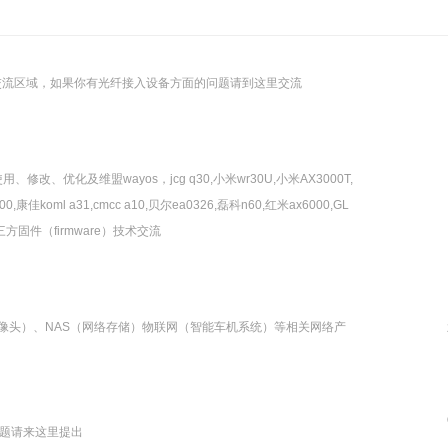
技术交流区域，如果你有光纤接入设备方面的问题请到这里交流
、优化及维盟wayos，jcg q30,小米wr30U,小米AX3000T,
sr3000,康佳koml a31,cmcc a10,贝尔ea0326,磊科n60,红米ax6000,GL
0等第三方固件（firmware）技术交流
网络摄像头）、NAS（网络存储）物联网（智能车机系统）等相关网络产
题请来这里提出