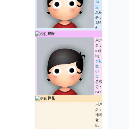
74
篇
总积
分：
136
6
榜眼
用户
名：
mnj
hgf
发帖
数：
67
篇
总积
分：
847
探花
用户
名：
池州
老_
阮