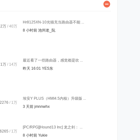
Hr8125XN-10光猫充当路由器不能 ...
2万
/
40万
8 小时前
池州老_阮
最近看了一些路由器，感觉都是吹 ...
1万
/
14万
昨天 16:01
YES东
埃安Y PLUS（HMI4.5内核）升级版 ...
2276
/
1万
3 天前
jmnnwhx
[PC/RPG][Hound13 Inc] 龙之剑： ...
6265
/
1万
8 小时前
Yukie