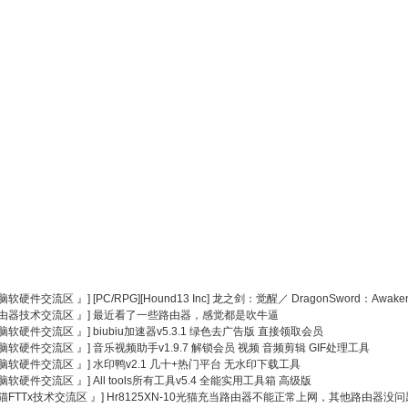
电脑软硬件交流区 』]
[PC/RPG][Hound13 Inc] 龙之剑：觉醒／ DragonSword：Awaken
路由器技术交流区 』]
最近看了一些路由器，感觉都是吹牛逼
电脑软硬件交流区 』]
biubiu加速器v5.3.1 绿色去广告版 直接领取会员
电脑软硬件交流区 』]
音乐视频助手v1.9.7 解锁会员 视频 音频剪辑 GIF处理工具
电脑软硬件交流区 』]
水印鸭v2.1 几十+热门平台 无水印下载工具
电脑软硬件交流区 』]
All tools所有工具v5.4 全能实用工具箱 高级版
光猫FTTx技术交流区 』]
Hr8125XN-10光猫充当路由器不能正常上网，其他路由器没