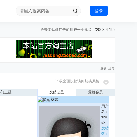
登录
给来本站做广告的用户一个建议
(2008-4-19)
最新回复
下载桌面快捷访问
切换风格
热门主题
发贴之星
最新会员
状元
用户
名：
fuw
u8
发帖
数：