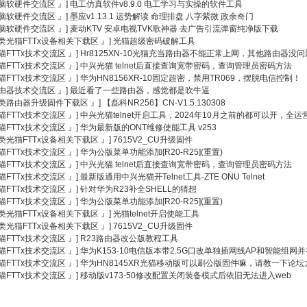
电脑软硬件交流区 』]
电工仿真软件v8.9.0 电工学习与实操的软件工具
电脑软硬件交流区 』]
墨应v1.13.1 运势解读 命理排盘 八字紫微 政余奇门
电脑软硬件交流区 』]
麦动KTV 安卓电视TVK歌神器 去广告引流弹窗纯净版下载
各类光猫FTTx设备相关下载区 』]
光猫超级密码破解工具
光猫FTTx技术交流区 』]
Hr8125XN-10光猫充当路由器不能正常上网，其他路由器没
光猫FTTx技术交流区 』]
中兴光猫 telnet后直接查询宽带密码，查询管理员密码方法
光猫FTTx技术交流区 』]
华为HN8156XR-10固定超密，禁用TR069，摆脱电信控制！
路由器技术交流区 』]
最近看了一些路由器，感觉都是吹牛逼
各类路由器升级固件下载区 』]
【磊科NR256】CN-V1.5.130308
光猫FTTx技术交流区 』]
中兴光猫telnet开启工具，2024年10月之前的都可以开，全运
光猫FTTx技术交流区 』]
华为最新版的ONT维修使能工具 v253
各类光猫FTTx设备相关下载区 』]
7615V2_CU升级固件
光猫FTTx技术交流区 』]
华为公版菜单功能添加[R20-R25](重置)
光猫FTTx技术交流区 』]
中兴光猫 telnet后直接查询宽带密码，查询管理员密码方法
光猫FTTx技术交流区 』]
最新版通用中兴光猫开Telnet工具-ZTE ONU Telnet
光猫FTTx技术交流区 』]
针对华为R23补全SHELL的猜想
光猫FTTx技术交流区 』]
华为公版菜单功能添加[R20-R25](重置)
各类光猫FTTx设备相关下载区 』]
光猫telnet开启使能工具
各类光猫FTTx设备相关下载区 』]
7615V2_CU升级固件
光猫FTTx技术交流区 』]
R23路由器改公版教程工具
光猫FTTx技术交流区 』]
华为K153-10电信版本带2.5G口改单独插网线AP和智能组网
光猫FTTx技术交流区 』]
华为HN8145XR光猫移动版可以刷公版固件嘛，请教一下论坛
光猫FTTx技术交流区 』]
移动版v173-50修改配置关闭装备模式后依旧无法进入web