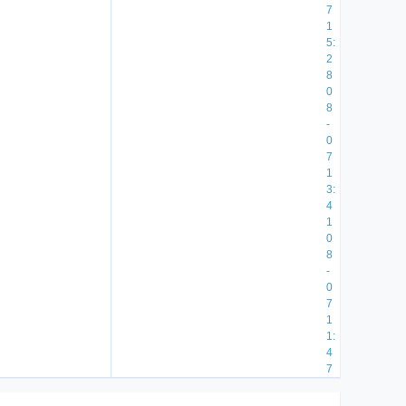
7
1
5:
2
8
0
8
-
0
7
1
3:
4
1
0
8
-
0
7
1
1:
4
7