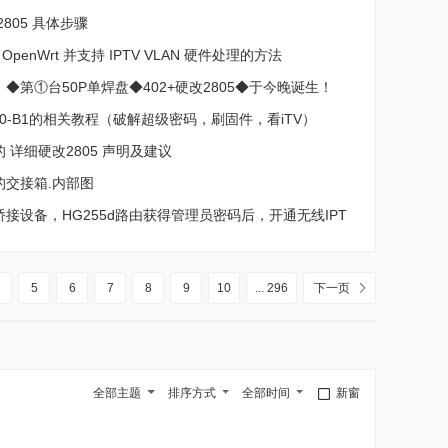
2805 具体步骤
刷 OpenWrt 并支持 IPTV VLAN 硬件处理的方法
◆第①台50P单焊盘◆402+硬改2805◆于今晚诞生！
20-B1的相关教程（破解超级密码，刷固件，看iTV）
 详细硬改2805 声明及建议
的交接箱.内部图
接设备，HG255d路由获得管理员密码后，开通无线IPT
5
6
7
8
9
10
... 296
下一页
全部主题
排序方式
全部时间
新窗