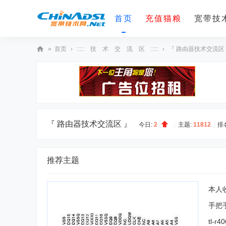
首页
充值猫粮
宽带技术
»
首页
›
::::: 技 术 交 流 区 :::::
›
『 路由器技术交流区
宽
带
技
术
网
『 路由器技术交流区 』
今日:
2
|
主题:
11812
|
排
推荐主题
本人
手把
tl-r