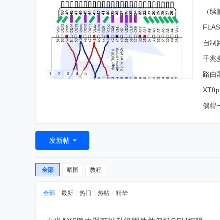
（续篇
FL
自制
千兆多
路由器
1
2
3
4
5
XTf
偶得一
发新帖
全部
晒图
教程
全部
|
最新
|
热门
|
热帖
|
精华