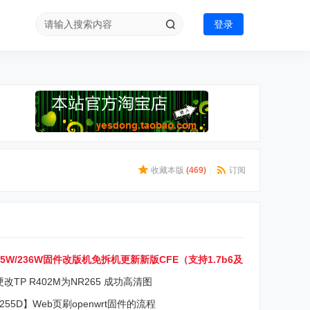
登录
收藏本版
(
469
)
|
订阅
35W/236W固件改版机免拆机更新新版CFE（支持1.7b6及
版）
改TP R402M为NR265 成功高清图
255D】Web页刷openwrt固件的流程