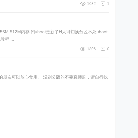
1032
1
文件，默认分区只能刷小米mtd8 ubi分区文件 后台地址:http://192.168.31.1 [*]uboot添加Bdata,Factory分区刷写以及重置功能 刷机教程 ...
1806
0