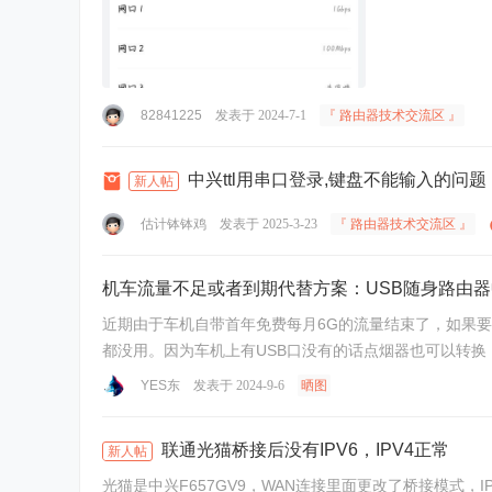
82841225
发表于 2024-7-1
『 路由器技术交流区 』
中兴ttl用串口登录,键盘不能输入的问题
新人帖
估计钵钵鸡
发表于 2025-3-23
『 路由器技术交流区 』
机车流量不足或者到期代替方案：USB随身路由器中兴Z
近期由于车机自带首年免费每月6G的流量结束了，如果
都没用。因为车机上有USB口没有的话点烟器也可以转换，所以
YES东
发表于 2024-9-6
晒图
联通光猫桥接后没有IPV6，IPV4正常
新人帖
光猫是中兴F657GV9，WAN连接里面更改了桥接模式，IP