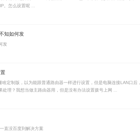
账号拨号，IPV4正常访问，IPV6只有本地地址，没有公网IP。怎么设置呢 ...
不知如何发
何发
设置
不懂啥定制版，以为能跟普通路由器一样进行设置，但是电脑连接LAN口
没有反应，但是接在主路由器上又能自动组网。请问该如果处理？我想当做主路由器用，但是没有办法设置拨号上网 ...
所示，哪位大哥有解决方案不胜感激， 目前一直没百度到解决方案