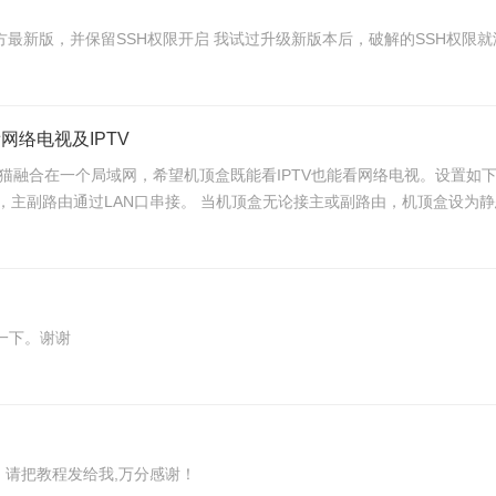
小米AX6路由器降级获取SSH权限后，怎么可以升级到官方最新版，并保留SSH权限开启 我试过升级新版本后，破解的
网络电视及IPTV
融合在一个局域网，希望机顶盒既能看IPTV也能看网络电视。设置如下： 电信
CP，主副路由通过LAN口串接。 当机顶盒无论接主或副路由，机顶盒设为静态IP，网
一下。谢谢
，请把教程发给我,万分感谢！