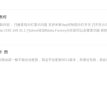
网教程
件