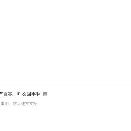
只有百兆，咋么回事啊
回事啊，求大佬支支招