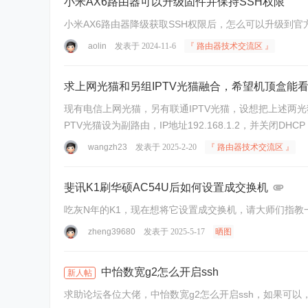
小米AX6路由器可以升级固件并保持SSH权限
aolin
发表于 2024-11-6
『 路由器技术交流区 』
求上网光猫和另组IPTV光猫融合，希望机顶盒能看
现有电信上网光猫，另有联通IPTV光猫，设想把上述两光猫
PTV光猫设为副路由，IP地址192.168.1.2，并关闭DH
wangzh23
发表于 2025-2-20
『 路由器技术交流区 』
斐讯K1刷华硕AC54U后如何设置成交换机
吃灰N年的K1，现在想将它设置成交换机，请大师们指教
zheng39680
发表于 2025-5-17
晒图
中怡数宽g2怎么开启ssh
新人帖
求助论坛各位大佬，中怡数宽g2怎么开启ssh，如果可以