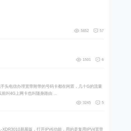
5852
57
1501
6
我手头电信办理宽带附带的号码卡都在闲置，几十G的流量
前叫4G上网卡也叫随身路由 ...
3245
5
XDR3010易展版，打开IPV6功能，用的是复用IPV4宽带