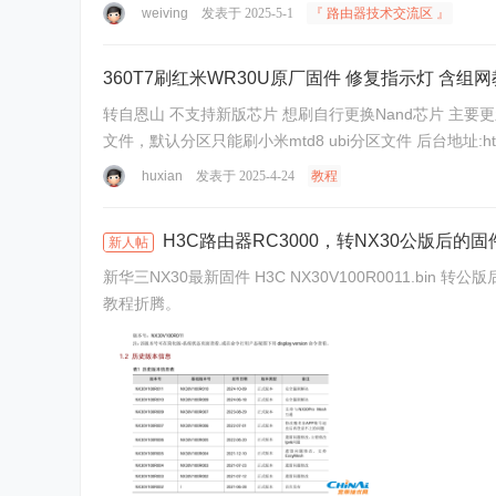
weiving
发表于 2025-5-1
『 路由器技术交流区 』
360T7刷红米WR30U原厂固件 修复指示灯 含组
转自恩山 不支持新版芯片 想刷自行更换Nand芯片 主要更新内容： [*]修复指示灯显示问题 支持米家App控制指示灯开关 [*]不区分256M 512M内存 [*]uboot更新了H大可切换分区不死uboot
huxian
发表于 2025-4-24
教程
H3C路由器RC3000，转NX30公版后的固
新人帖
新华三NX30最新固件 H3C NX30V100R0011.bin 转公版后路由器一般不能自动更新，我这手动更新0011版本，亲测没毛病，喜欢的朋友可以放心食用。 没刷公版的不要直接刷，请自行找
教程折腾。