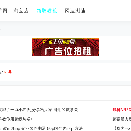
网 - 淘宝店
领取猫粮
网速测速
 』
名:
6
收藏了一点小知识,分享给大家.能用的就拿去
磊科NR2
1.7正式
手教你用超级终端!
超强暴力硬
406 改nr285p 企业级路由器 50p内存改54p 方法...
【华为HG