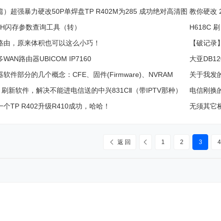
）超强暴力硬改50P单焊盘TP R402M为285 成功绝对高清图
教你硬改 
ASH闪存参数查询工具（转）
H618C 
路由，原来体积也可以这么小巧！
【破记录】
WAN路由器UBICOM IP7160
大亚DB1
软件部分的几个概念：CFE、固件(Firmware)、NVRAM
关于我发的
tp 刷新软件，解决不能进电信送的中兴831CⅡ（带IPTV那种）
电信刚换
个TP R402升级R410成功，哈哈！
无须其它桥
V成功！
返 回
1
2
3
4