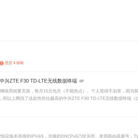
悬赏
1
猫粮
TE F30 TD-LTE无线数据终端
要继续用就要充值，每月15元包月（不能热点）。个人觉得不划算，因为
上网找了这款性价比极高的中兴ZTE F30 TD-LTE无线数据终端（以
协议版本选择的IPV4/6，光猫的DHCPv6已经关闭。使用路由器拨号，TL-