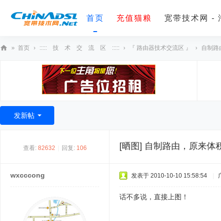
首页
充值猫粮
宽带技术网 -
»
首页
›
::::: 技 术 交 流 区 :::::
›
『 路由器技术交流区 』
›
自制路
宽
带
技
术
发新帖
网
[晒图]
自制路由，原来体
查看:
82632
|
回复:
106
wxcccong
发表于 2010-10-10 15:58:54
|
话不多说，直接上图！