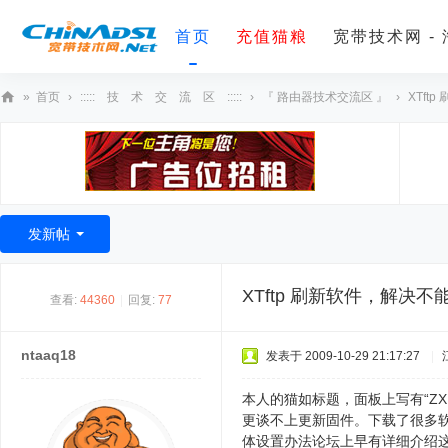
首页
充值猫粮
宽带技术网 -
»
首页
›
::::: 技 术 交 流 区 :::::
›
『 路由器技术交流区 』
›
XTft
宽
带
技
术
发新帖
网
XTftp 刷新软件，解决不
查看:
44360
|
回复:
77
ntaaq18
发表于 2009-10-29 21:17:27
|
本人的猫如标题，面板上写有“ZXD
更谈不上更新固件。下载了很多软
体设置办法论坛上早有详细介绍