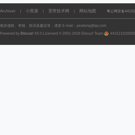
Archiver
小黑屋
宽带技术网
网站地图
|
|
|
粤公网安备441521
相关侵权、举报、投诉及建议等，请发 E-mail：yesdong@qq.com
Powered by
Discuz!
X5.0
Licensed
© 2001-2026
Discuz! Team
.
44152102000