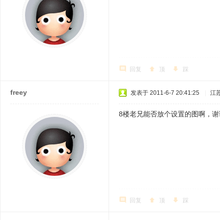
回复
顶
踩
freey
发表于 2011-6-7 20:41:25
|
江
8楼老兄能否放个设置的图啊，谢
回复
顶
踩