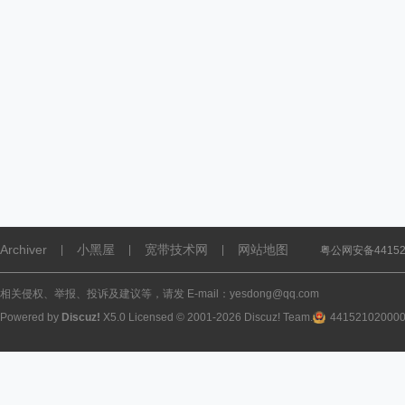
Archiver
小黑屋
宽带技术网
网站地图
|
|
|
粤公网安备441521
相关侵权、举报、投诉及建议等，请发 E-mail：yesdong@qq.com
Powered by
Discuz!
X5.0
Licensed
© 2001-2026
Discuz! Team
.
44152102000