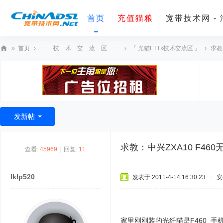
首页
充值猫粮
宽带技术网 -
»
首页
›
::::: 技 术 交 流 区 :::::
›
『 光猫FTTx技术交流区 』
›
求教
宽
带
技
术
发新帖
网
求教：中兴ZXA10 F460
查看:
45969
|
回复:
11
lklp520
发表于 2011-4-14 16:30:23
|
安
家里刚刚装的光纤猫是F460 