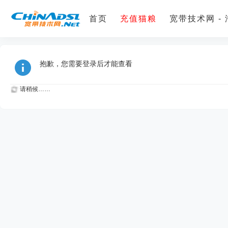
首页
充值猫粮
宽带技术网 -
抱歉，您需要登录后才能查看
请稍候……