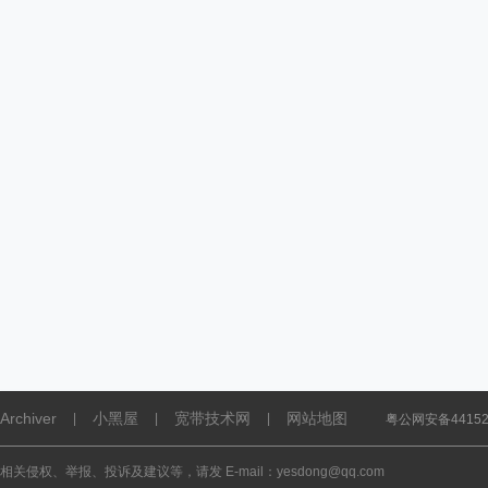
Archiver
小黑屋
宽带技术网
网站地图
|
|
|
粤公网安备441521
相关侵权、举报、投诉及建议等，请发 E-mail：yesdong@qq.com