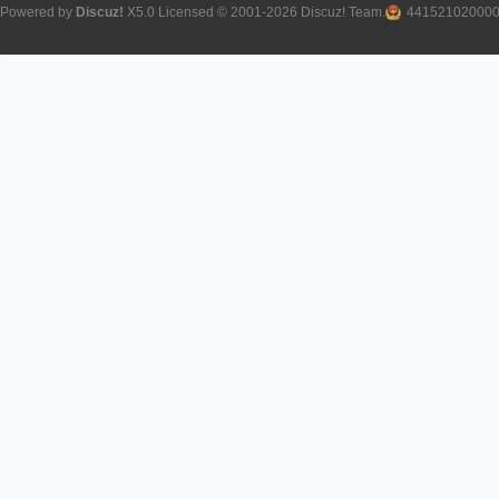
Powered by
Discuz!
X5.0
Licensed
© 2001-2026
Discuz! Team
.
44152102000