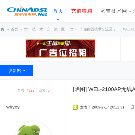
首页
充值猫粮
宽带技术网 -
»
首页
›
::::: 技 术 交 流 区 :::::
›
『 路由器技术交流区 』
›
WEL-
宽
带
技
术
发新帖
网
[晒图]
WEL-2100AP无线
查看:
7322
|
回复:
5
wbyxy
发表于 2009-2-17 20:12:31
|
辽