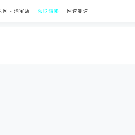
网 - 淘宝店
领取猫粮
网速测速