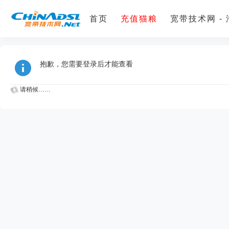
首页
充值猫粮
宽带技术网 -
抱歉，您需要登录后才能查看
请稍候……