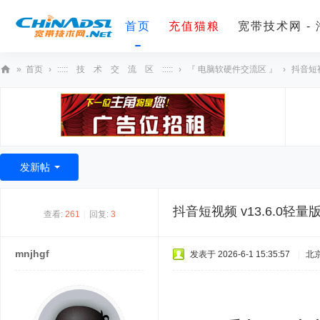
首页
充值猫粮
宽带技术网 -
»
首页
›
::::: 技 术 交 流 区 :::::
›
『 电脑软硬件交流区 』
›
抖音短视
宽
带
技
术
发新帖
网
抖音短视频 v13.6.0轻
查看:
261
|
回复:
3
mnjhgf
发表于 2026-6-1 15:35:57
|
北
6 G' j% v y8 q