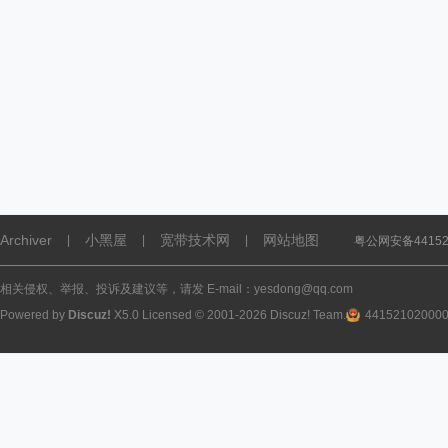
Archiver
小黑屋
宽带技术网
网站地图
|
|
|
粤公网安备441521
相关侵权、举报、投诉及建议等，请发 E-mail：yesdong@qq.com
Powered by
Discuz!
X5.0
Licensed
© 2001-2026
Discuz! Team
.
44152102000