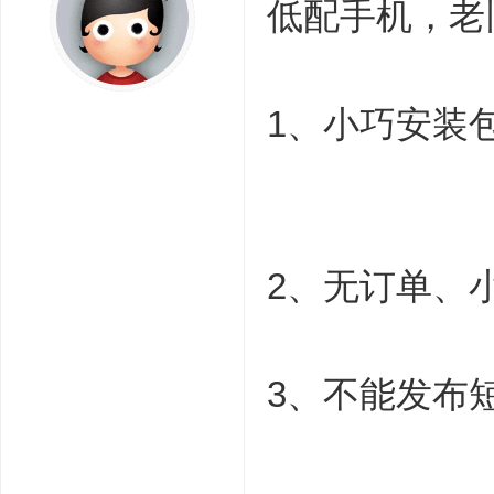
低配手机，老
; A5 ^+ w, n# g: d" w
1、小巧安装
w V& P `% a* H
2、无订单、
3、不能发布
A