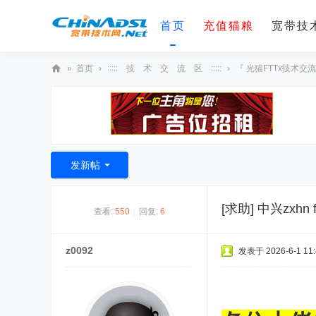
首页
充值猫粮
宽带技术
»
首页
›
::::: 技 术 交 流 区 :::::
›
『 光猫FTTx技术交流
宽
带
技
术
发新帖
网
[求助]
中兴zxhn 
查看:
550
|
回复:
6
z0092
发表于 2026-6-1 11: