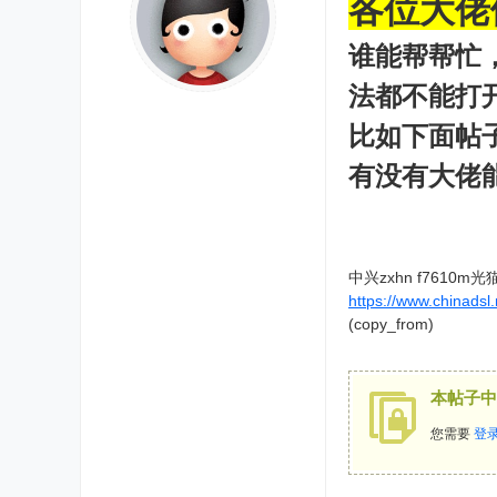
各位大佬
谁能帮帮忙，
法都不能打开t
比如下面帖子
有没有大佬
中兴zxhn f7610
https://www.chinadsl
(copy_from)
本帖子中
您需要
登