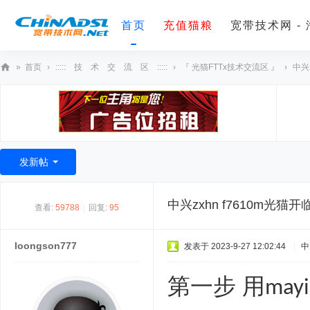
首页
充值猫粮
宽带技术网 -
»
首页
›
::::: 技 术 交 流 区 :::::
›
『 光猫FTTx技术交流区 』
›
中兴z
宽
带
技
术
发新帖
网
中兴zxhn f7610m光
查看:
59788
|
回复:
95
loongson777
发表于 2023-9-27 12:02:44
|
中
第一步
用
may