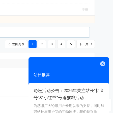
举报
返回列表
1
2
3
4
5
下一页
高级模式
关闭
站长推荐
论坛活动公告：2026年关注站长“抖音
号”&“小红书”号送猫粮活动 ... ...
本版积分规则
为感谢广大论坛用户长期以来的支持，同时加
强站长与用户间的互动连接，我们特别推