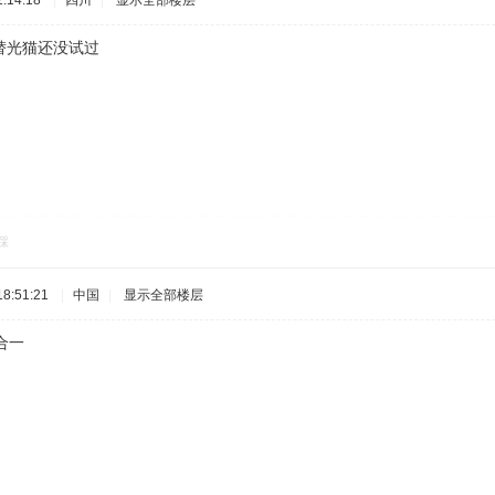
:14:18
|
四川
|
显示全部楼层
替光猫还没试过
踩
8:51:21
|
中国
|
显示全部楼层
合一