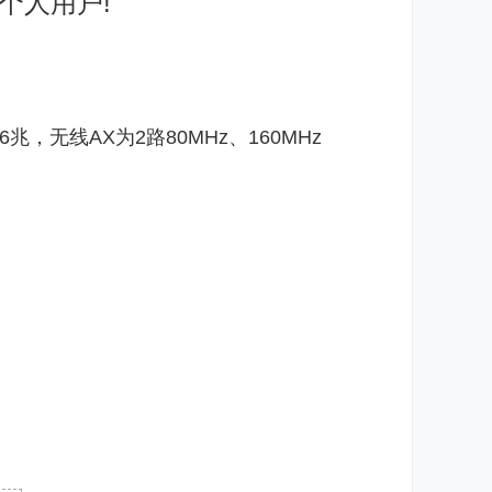
商个人用户!
56兆，无线
AX
为2路80MHz、160MHz