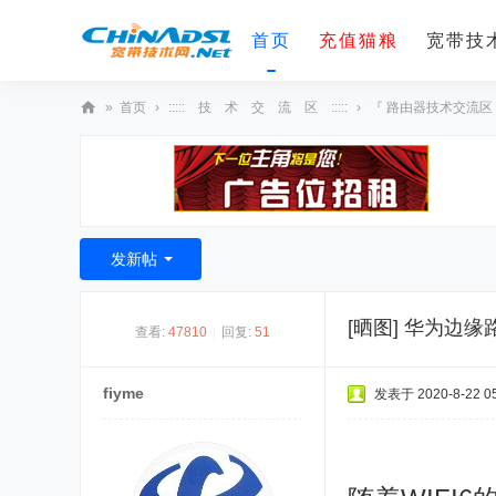
首页
充值猫粮
宽带技术
»
首页
›
::::: 技 术 交 流 区 :::::
›
『 路由器技术交流区
宽
带
技
术
发新帖
网
[晒图]
华为边缘路由
查看:
47810
|
回复:
51
fiyme
发表于 2020-8-22 05