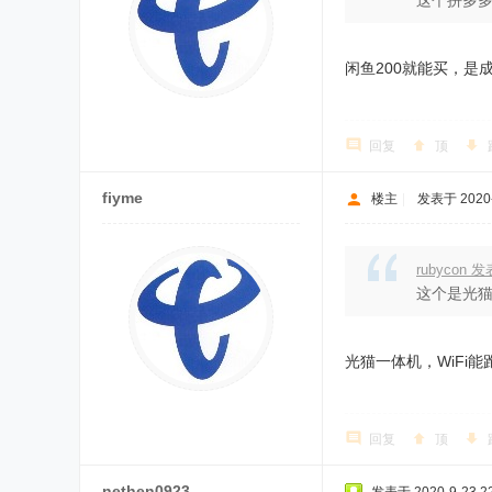
这个拼多
闲鱼200就能买，是成
回复
顶
fiyme
楼主
|
发表于 2020-9
rubycon 发表
这个是光猫
光猫一体机，WiFi
回复
顶
nethen0923