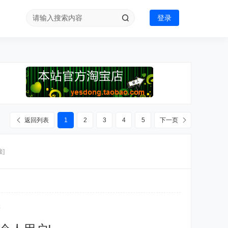
登录
返回列表
1
2
3
4
5
下一页
]
辑