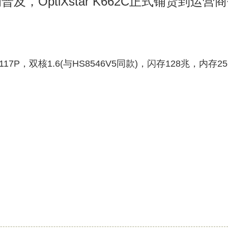
的普及，OptiXstar K662C正式铺货到运营
117P
，双核1.6(与HS8546V5同款)，闪存128兆，内存2