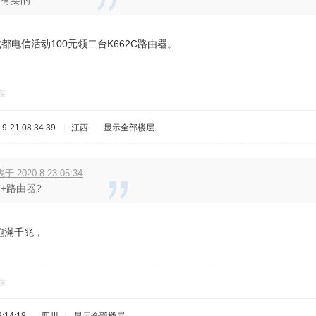
多有卖的
都电信活动100元领二台K662C路由器。
踩
-21 08:34:39
|
江西
|
显示全部楼层
于 2020-8-23 05:34
+路由器?
能跑滿千兆，
踩