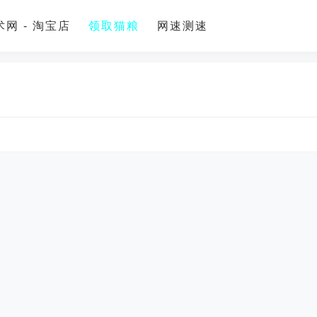
网 - 淘宝店
领取猫粮
网速测速