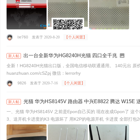
lxr760
发表于 2020-8-20
【个人闲置】
出一台全新华为HG8240H光猫 四口全千兆
新人帖
全新！HG8240H光猫出口版，全国电信移动联通通用。 140元出 原价24
huanzhuan.com/cSZpj 微信：lerrorhy
9826
发表于 2020-7-16
【个人闲置】
光猫 华为HS8145V 路由器 中兴E8822 腾达 W15
新人帖
一、光猫 华为HS8145V 之前是Epon自己买的 现在改成Gpon了 这个就闲置了二、路由器 1、中兴E8822 电脑送的 花了280升级弄的全屋WIFI 但是用不到 2、腾达 W15E 之前公司用的