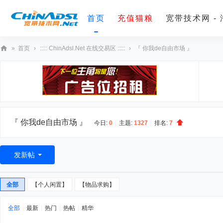
首页
充值猫粮
宽带技术网 -
»
首页
›
::::: ChinAdsl.Net 在线交易区 :::::
›
『 你我de自由市场 』
宽
带
技
术
网
『 你我de自由市场 』
今日:
0
|
主题:
1327
|
排名:
7
发新帖
全部
【个人闲置】
【物品求购】
全部
|
最新
|
热门
|
热帖
|
精华