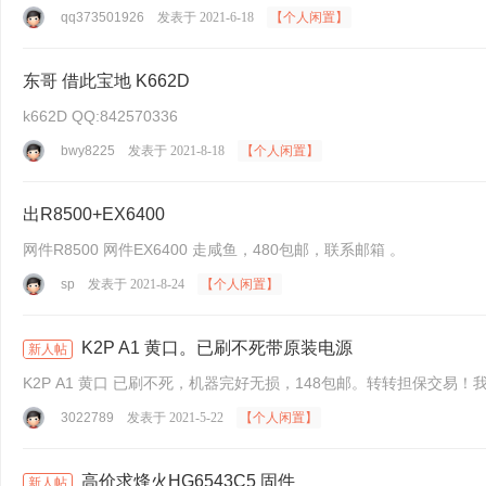
qq373501926
发表于 2021-6-18
【个人闲置】
东哥 借此宝地 K662D
k662D QQ:842570336
bwy8225
发表于 2021-8-18
【个人闲置】
出R8500+EX6400
网件R8500 网件EX6400 走咸鱼，480包邮，联系邮箱 。
sp
发表于 2021-8-24
【个人闲置】
K2P A1 黄口。已刷不死带原装电源
新人帖
K2P A1 黄口 已刷不死，机器完好无损，148包邮。转转担保交易！我在
3022789
发表于 2021-5-22
【个人闲置】
高价求烽火HG6543C5 固件
新人帖