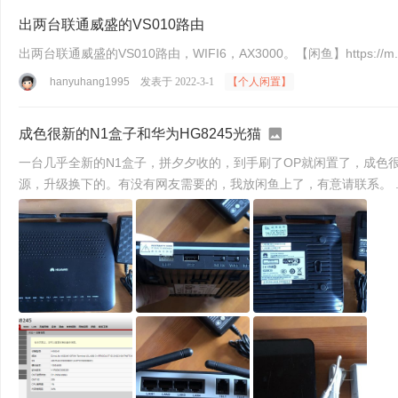
出两台联通威盛的VS010路由
出两台联通威盛的VS010路由，WIFI6，AX3000。【闲鱼】https://m.
hanyuhang1995
发表于 2022-3-1
【个人闲置】
成色很新的N1盒子和华为HG8245光猫
一台几乎全新的N1盒子，拼夕夕收的，到手刷了OP就闲置了，成色很
源，升级换下的。