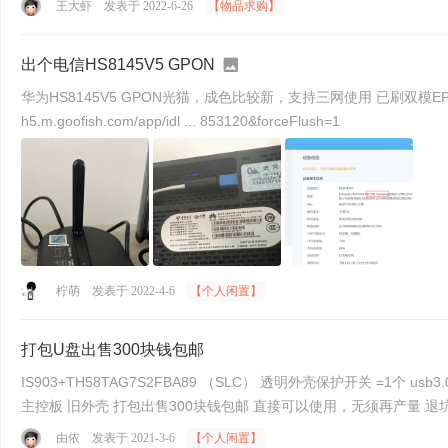
王大虾
发表于 2022-6-26
【物品求购】
出个电信HS8145V5 GPON
华为HS8145V5 GPON光猫，成色比较新，支持三网使用 已刷双模E
h5.m.goofish.com/app/idl ... 853120&forceFlush=1
柠萌
发表于 2022-4-6
【个人闲置】
打包U盘出售300块钱包邮
IS903+TH58TAG7S2FBA89 （SLC） 透明外壳保护开关 =1个 usb3.0 
由依
发表于 2021-3-6
【个人闲置】