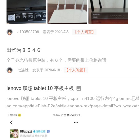
a103503708
发表于 2020-7-5
【个人闲置】
出华为８５４６
全千兆光猫带原包装，有６个，需要的带上价格说话
七连胜
发表于 2020-6-18
【个人闲置】
lenovo 联想 tablet 10 平板主板
lenovo 联想 tablet 10 平板主板，cpu：n4100 运行内存4g emmc已经拆了（掉了一个点能补上）。正常启动。外接高清口没反应。需要接屏幕才能显示。可以当料板 https://market.m.taob
ao.com/app/idleFish-F2e/widle-taobao-rax/page-detail?wh_weex