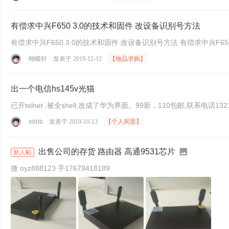
有偿求中兴F650 3.0的技术和固件 改设备识别号方法
蝴蝶轩
发表于 2019-12-12
【物品求购】
出一个电信hs145v光猫
已开telnet ,被全shell,改成了华为界面。99新，110包邮,联系电话1321
ebhb
发表于 2019-10-13
【个人闲置】
出售公司的存货 路由器 高通9531芯片
新人帖
微 oyz888123 手17679418189