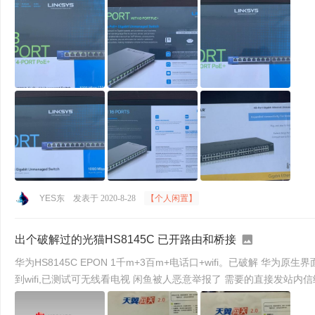
YES东
发表于 2020-8-28
【个人闲置】
出个破解过的光猫HS8145C 已开路由和桥接
华为HS8145C EPON 1千m+3百m+电话口+wifi。已破解 华为原生界面。理论上运营商不绑定sn或者mac的话，任何运营商都能用。无后台控制，路由，桥接模式可同时开通。itv支持绑定