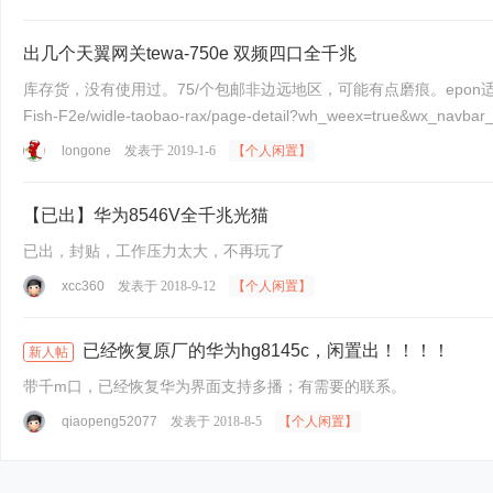
出几个天翼网关tewa-750e 双频四口全千兆
库存货，没有使用过。75/个包邮非边远地区，可能有点磨痕。epon适用。可以提供超级
Fish-F2e/widle-taobao-rax/page-detail?wh_weex=true&wx_navb
longone
发表于 2019-1-6
【个人闲置】
【已出】华为8546V全千兆光猫
已出，封贴，工作压力太大，不再玩了
xcc360
发表于 2018-9-12
【个人闲置】
已经恢复原厂的华为hg8145c，闲置出！！！！
新人帖
带千m口，已经恢复华为界面支持多播；有需要的联系。
qiaopeng52077
发表于 2018-8-5
【个人闲置】