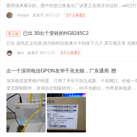
linxijun
发表于 2017-2-27
【个人闲置】
已出 30出个变砖的HG8245C2
新人帖
已出 成色定义垃圾,因为拆时比较暴力卡扣坏了几个,其它都正常.光
tjfcn
发表于 2017-2-15
【个人闲置】
出一个深圳电信GPON友华千兆光猫，广东通用
深圳电信宽带销户闲置，只用了半年不到九成新。千兆网口。价格一百包邮广
变态限制除外，改省份定制版软件），80不包邮出，均带原装电源 ...