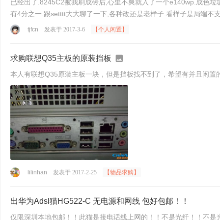
已经出了.8245C2被我刷成砖后,心里不爽就入了一个e140wp.成色垃
tjfcn
发表于 2017-3-6
【个人闲置】
求购联想Q35主板的原装挡板
本人有联想Q35原装主板一块，但是挡板找不到了，希望有并且闲置
lilinhan
发表于 2017-2-25
【物品求购】
出华为Adsl猫HG522-C 无电源和网线 包好包邮！！
仅限深圳本地包邮！！此猫是接电话线上网的！！不是光纤！！不是