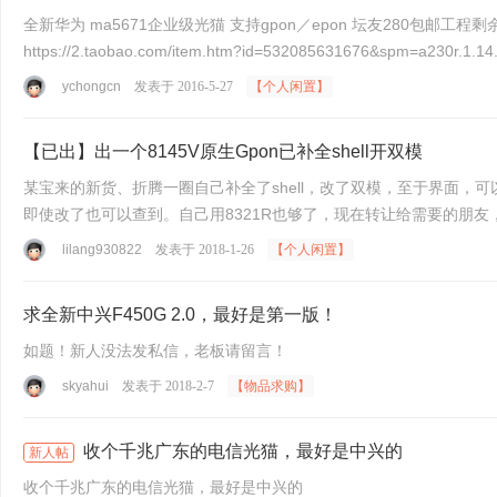
全新华为 ma5671企业级光猫 支持gpon／epon 坛友280包邮
ychongcn
发表于 2016-5-27
【个人闲置】
【已出】出一个8145V原生Gpon已补全shell开双模
某宝来的新货、折腾一圈自己补全了shell，改了双模，至于界面，
即使改了也可以查到。自己用8321R也够了，现在转让给需要的朋友，
lilang930822
发表于 2018-1-26
【个人闲置】
求全新中兴F450G 2.0，最好是第一版！
如题！新人没法发私信，老板请留言！
skyahui
发表于 2018-2-7
【物品求购】
收个千兆广东的电信光猫，最好是中兴的
新人帖
收个千兆广东的电信光猫，最好是中兴的