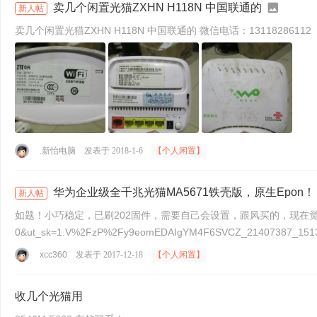
卖几个闲置光猫ZXHN H118N 中国联通的
新人帖
卖几个闲置光猫ZXHN H118N 中国联通的 微信电话：13118286112
.新怡电脑
发表于 2018-1-6
【个人闲置】
华为企业级全千兆光猫MA5671铁壳版，原生Epon！
新人帖
如题！小巧稳定，已刷202固件，需要自己会设置，跟风买的，现在觉得8145V也不错，这个就闲
0&ut_sk=1.V%2FzP%2Fy9eomEDAIgYM4F6SVCZ_21407387_1
xcc360
发表于 2017-12-18
【个人闲置】
收几个光猫用