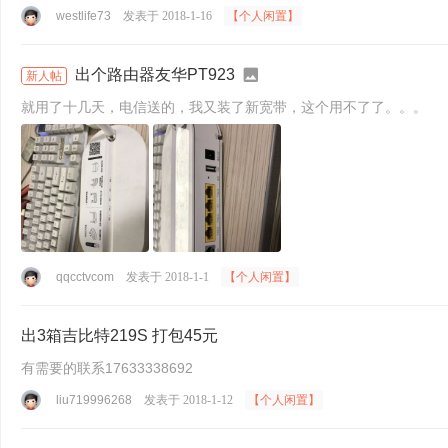
westlife73
发表于 2018-1-16
【个人闲置】
出个路由器友华PT923
新人帖
就用了十几天，电信送的，我又装了新宽带，这个用不了了。。。
qqcctvcom
发表于 2018-1-1
【个人闲置】
出3箱吉比特219S 打包45元
有需要的联系17633338692
liu719996268
发表于 2018-1-12
【个人闲置】