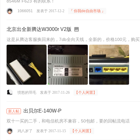
8546M F623 有的联系！
1066051
发表于 2017-12-2
『 你我de自由市场 』
北京出全新腾达W3000r V2版
这是从腾达客服换回来的，7db全向天线，全新的，价格100元，购买走咸鱼
愤怒的羽毛
发表于 2017-11-26
【个人闲置】
出贝尔E-140W-P
新人帖
双十一买的二手，和电信机房不兼容，50包邮，要的回帖流电话
鸡八岁了
发表于 2017-11-15
【个人闲置】