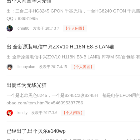
出个人闲置华为光猫
出：三台二手HG8245 GPON 千兆光猫，一台HG8240 GPON 千兆四口， 
QQ：83981995
ghm80
发表于 2017-3-7
【个人闲置】
出 全新原装电信中兴ZXV10 H118N E8-B LAN猫
出 全新原
linuoyalan
发表于 2017-4-15
【个人闲置】
出俩华为无线光猫
一个是老款黑色8245，一个是8245C2改8245H，都是电信EPON用的，分别是100和1
obao.com/item.htm?id=546095397756
kmdiy
发表于 2017-3-6
【个人闲置】
已经出了,出个贝尔e140wp