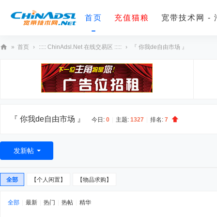
首页
充值猫粮
宽带技术网 -
»
首页
›
::::: ChinAdsl.Net 在线交易区 :::::
›
『 你我de自由市场 』
宽
带
技
术
网
『 你我de自由市场 』
今日:
0
|
主题:
1327
|
排名:
7
发新帖
全部
【个人闲置】
【物品求购】
全部
|
最新
|
热门
|
热帖
|
精华