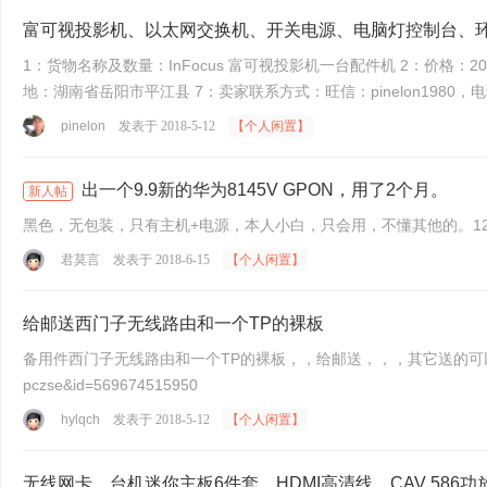
富可视投影机、以太网交换机、开关电源、电脑灯控制台、环
1：货物名称及数量：InFocus 富可视投影机一台配件机 2：价格
地：湖南省岳阳市平江县 7：卖家联系方式：旺信：pinelon1980，电话(1737309
pinelon
发表于 2018-5-12
【个人闲置】
出一个9.9新的华为8145V GPON，用了2个月。
新人帖
黑色，无包装，只有主机+电源，本人小白，只会用，不懂其他的。120包
君莫言
发表于 2018-6-15
【个人闲置】
给邮送西门子无线路由和一个TP的裸板
备用件西门子无线路由和一个TP的裸板，，给邮送，，，其它送的可以自选一起发，，不断有送
pczse&id=569674515950
hylqch
发表于 2018-5-12
【个人闲置】
无线网卡、台机迷你主板6件套、HDMI高清线、CAV 586功