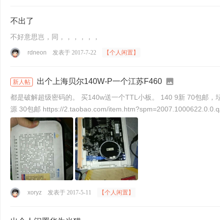
不出了
不好意思岂，同，，，，，，
rdneon
发表于 2017-7-22
【个人闲置】
出个上海贝尔140W-P一个江苏F460
新人帖
都是破解超级密码的。 买140w送一个TTL小板。 140 9新 70包邮，坛友需备注改价哦！ htt
源 30包邮 https://2.taobao.com/item.htm?spm=2007.1000622.0.0
xoryz
发表于 2017-5-11
【个人闲置】