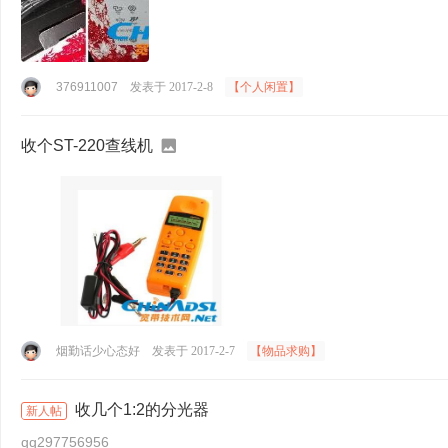
376911007
发表于 2017-2-8
【个人闲置】
收个ST-220查线机
烟勤话少心态好
发表于 2017-2-7
【物品求购】
收几个1:2的分光器
新人帖
qq297756956