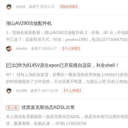
xiaork
发表于 2018-1-13
【物品求购】
湖山AV290功放配件机
1：货物名称及数量：湖山AV290功放配件机 2：价格：80 元（不包邮） 3：成色：配件级 4：物品缺陷及改动：见淘宝或详细描述。 5：三包或保修期：无 6：卖家所在地：湖南省岳阳市
平江县 7：卖家联系方式：旺信：pinelon1980，电话(15773066702) 8：交易
pinelon
发表于 2018-1-17
【个人闲置】
[已出]华为8145V原生epon已开双模自适应，补全shell！
RT！ 转转上淘的全新货，折腾完一圈发现和使用体验上MA5671
的时候侧面添了少许划痕，不过远看不明显，九新以上吧 目前上海电信可
xcc360
发表于 2017-12-28
【个人闲置】
优质派克斯动态ADSL出售
新人帖
本人因业务需要购置一批派克斯动态ADSL，就是你本地可以用外地
道，数量有限，欲购从速··· 叩*釦 174629754