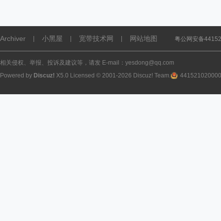
Archiver
小黑屋
宽带技术网
网站地图
|
|
|
粤公网安备441521
相关侵权、举报、投诉及建议等，请发 E-mail：yesdong@qq.com
Powered by
Discuz!
X5.0
Licensed
© 2001-2026
Discuz! Team
.
44152102000