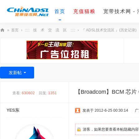
首页
充值猫粮
宽带技术网 -
»
首页
›
::::: 技 术 交 流 区 :::::
›
『 ADSL技术交流区 』(历史记录)
宽
带
技
术
发新帖
网
【Broadcom】BCM 芯
查看:
630602
|
回复:
1351
YES东
发表于 2012-6-25 00:30:14
|
广
游客，如果您要查看本帖隐藏内容