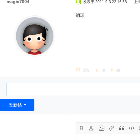
magic7004
发表于 2011-9-3 22:16:58
|
上
铜球
回复
顶
踩
发新帖