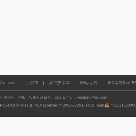
Archiver
小黑屋
宽带技术网
网站地图
|
|
|
粤公网安备441521
相关侵权、举报、投诉及建议等，请发 E-mail：yesdong@qq.com
Powered by
Discuz!
X5.0
Licensed
© 2001-2026
Discuz! Team
.
44152102000