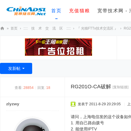
首页
充值猫粮
宽带技术网 -
»
首页
›
::::: 技 术 交 流 区 :::::
›
『 光猫FTTx技术交流区 』
›
RG
宽
带
技
术
发新帖
网
RG201O-CA破解
[复制链接]
查看:
28854
|
回复:
18
zlyzwy
发表于 2011-8-29 20:29:05
|
上
请问，上海电信发的这个设备如
1. 用自己路由拨号
2. 能使用IPTV