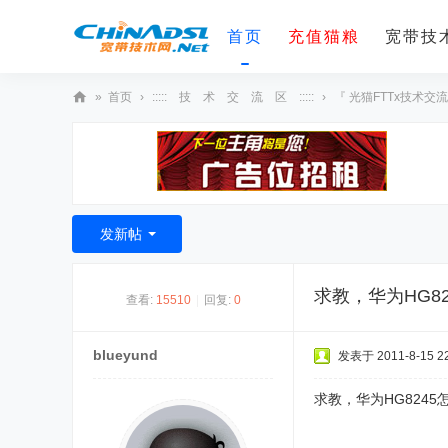
首页
充值猫粮
宽带技术
»
首页
›
::::: 技 术 交 流 区 :::::
›
『 光猫FTTx技术交流
宽
带
技
术
发新帖
网
求教，华为HG824
查看:
15510
|
回复:
0
blueyund
发表于 2011-8-15 22
求教，华为HG8245