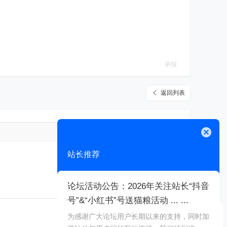
举报
返回列表
高级模式
关闭
站长推荐
论坛活动公告：2026年关注站长“抖音
号”&“小红书”号送猫粮活动 ... ...
本版积分规则
为感谢广大论坛用户长期以来的支持，同时加