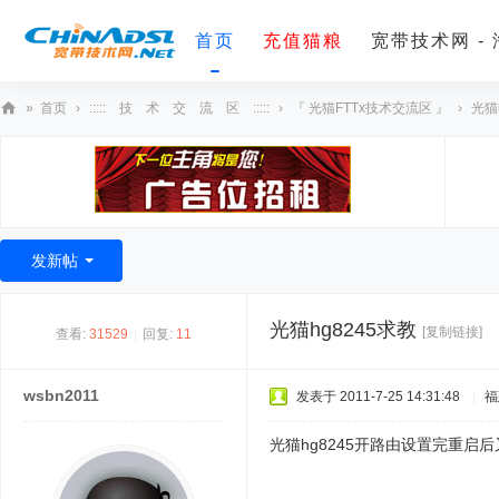
首页
充值猫粮
宽带技术网 -
»
首页
›
::::: 技 术 交 流 区 :::::
›
『 光猫FTTx技术交流区 』
›
光猫
宽
带
技
术
发新帖
网
光猫hg8245求教
[复制链接]
查看:
31529
|
回复:
11
wsbn2011
发表于 2011-7-25 14:31:48
|
福
光猫hg8245开路由设置完重启后