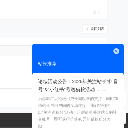
举报
返回列表
高级模式
关闭
站长推荐
论坛活动公告：2026年关注站长“抖音
号”&“小红书”号送猫粮活动 ... ...
本版积分规则
为感谢广大论坛用户长期以来的支持，同时加
强站长与用户间的互动连接，我们特别推
出“关注送积分”活动！只需简单关注站长的社
交账号，即可获得价值40元的猫粮积分奖
励！