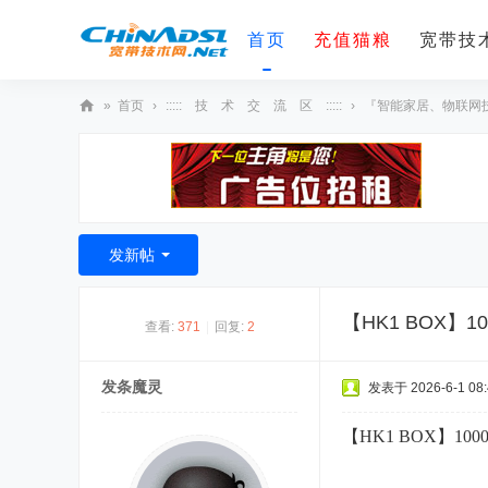
首页
充值猫粮
宽带技术
»
首页
›
::::: 技 术 交 流 区 :::::
›
『智能家居、物联网
宽
带
技
术
发新帖
网
【HK1 BOX】10
查看:
371
|
回复:
2
发条魔灵
发表于 2026-6-1 08:
【HK1 BOX】1000
( @4 b% o" l- H& G! e/ \. z