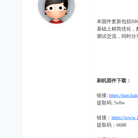
- v* E0 n" q% a r8 M8 L
A# R) g2 R9 l
本固件更新包括HK1
基础上精简优化，默
测试交流，同时分
2 A8 `8 n$ d7 H9 X! ^- v
刷机固件下载：
7 c7 L9 z3 M; F
链接:
https://pan
提取码: 5v8w
: `: Y" L(
* Y$ R0 V4 }# x, i+ ?
链接：
https://www
提取码：6688
; w+ }1 
1 J& i R0 R4 c; G