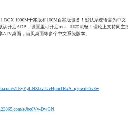
 BOX 1000M千兆版和100M百兆版设备！默认系统语言为中文，此固件
认开启ADB，设置里可开启root，非常流畅！理论上支持同主控其他
享ATV桌面，当贝桌面等多个中文系统版本。
' s6 I* x" G% u: R) E: [( h
.baidu.com/s/1EyYgLNZlxv-UvHpmTRxA_g?pwd=5v8w
' {( b* @" s( v3 U1 I
 }- b, K$ `
.123865.com/s/Jbe8Vv-DwGN
E" G& Z: ^