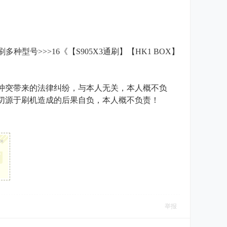
型号>>>16《【S905X3通刷】【HK1 BOX】
冲突带来的法律纠纷，与本人无关，本人概不负
切源于刷机造成的后果自负，本人概不负责！
* I O. H:
×
举报