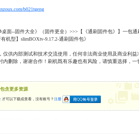
lanzoux.com/b021tgeng
7 U. ^5 x) i4 b3 q/ K
桌面--固件大全》（固件更全）>>>【《通刷固件包》】一包通刷多种
所有机型】slimBOXtv-9.17.2-通刷固件包》
，仅供内部测试和技术交流使用，任何非法商业使用及商业利益
小时内删除，谢谢合作！刷机既有乐趣也有风险，请慎重选择，一
包含更多资源
录
才可以下载或查看，没有账号？
注册