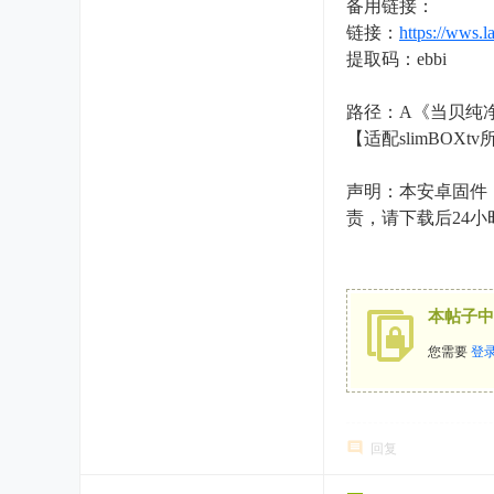
备用链接：
链接：
https://wws.
提取码：ebbi
3 y0 m& `
1 |- z, @" [7 O \# p: q7 T
路径：A《当贝纯净
【适配slimBOXtv
& K0 Z5 `# a. s `% k
声明：本安卓固件
责，请下载后24
g+ l2 V" f9 p
本帖子中
您需要
登
回复