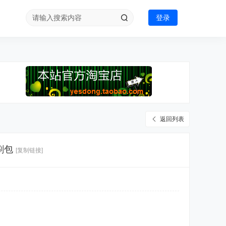
登录
返回列表
线刷包
[复制链接]
+ ?4 F1 Z$ k0 l/ { c/ Q