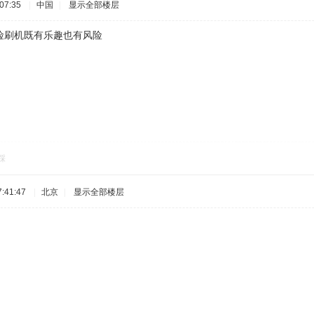
07:35
|
中国
|
显示全部楼层
险刷机既有乐趣也有风险
踩
:41:47
|
北京
|
显示全部楼层
。
* [7 S7 s( y1 U: Y