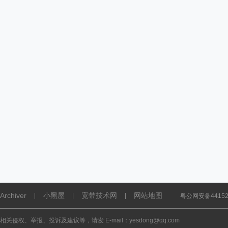
Archiver
小黑屋
宽带技术网
网站地图
|
|
|
粤公网安备441521
相关侵权、举报、投诉及建议等，请发 E-mail：yesdong@qq.com