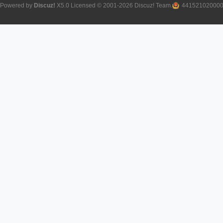
Powered by
Discuz!
X5.0
Licensed
© 2001-2026
Discuz! Team
.
44152102000