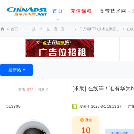
首页
充值猫粮
宽带技术网 -
»
首页
›
::::: 技 术 交 流 区 :::::
›
『 光猫FTTx技术交流区 』
›
在线
宽
带
技
术
发新帖
网
[求助]
在线等！谁有华为b8
查看:
572
|
回复:
0
513798
发表于 2026-3-1 18:13:27
|
广
悬赏
10
我来回答