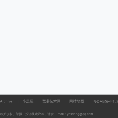
Archiver
小黑屋
宽带技术网
网站地图
|
|
|
粤公网安备441521
相关侵权、举报、投诉及建议等，请发 E-mail：yesdong@qq.com