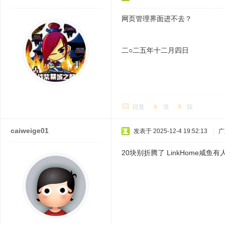
网页管理界面进不去？
二○二五年十二月四日
回复
顶
踩
caiweige01
发表于 2025-12-4 19:52:13
|
广
20块别折腾了 LinkHome咸鱼