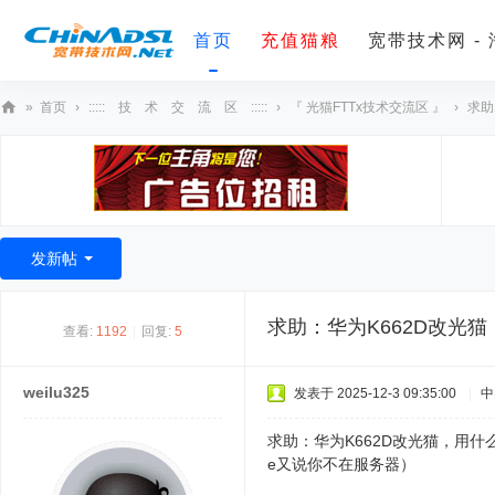
首页
充值猫粮
宽带技术网 -
»
首页
›
::::: 技 术 交 流 区 :::::
›
『 光猫FTTx技术交流区 』
›
求助
宽
带
技
术
发新帖
网
求助：华为K662D改光
查看:
1192
|
回复:
5
weilu325
发表于 2025-12-3 09:35:00
|
中
求助：华为K662D改光猫，用什
e又说你不在服务器）