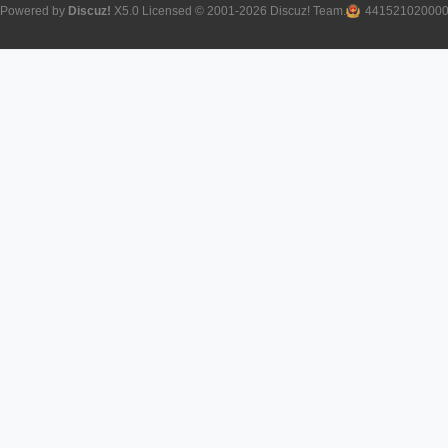
Powered by
Discuz!
X5.0
Licensed
© 2001-2026
Discuz! Team
.
44152102000