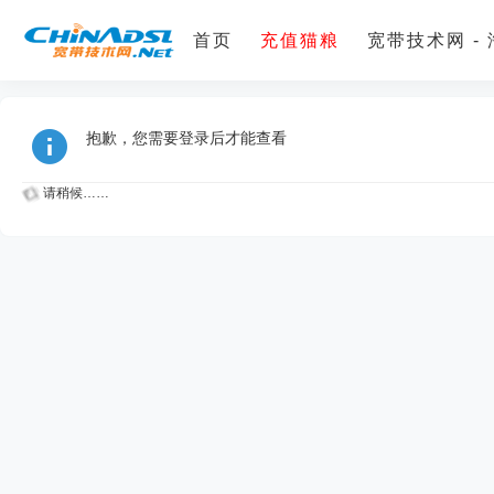
首页
充值猫粮
宽带技术网 -
抱歉，您需要登录后才能查看
请稍候……