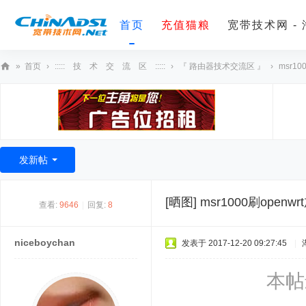
首页
充值猫粮
宽带技术网 -
»
首页
›
::::: 技 术 交 流 区 :::::
›
『 路由器技术交流区 』
›
msr10
宽
带
技
术
发新帖
网
[晒图]
msr1000刷openw
查看:
9646
|
回复:
8
niceboychan
发表于 2017-12-20 09:27:45
|
本帖最