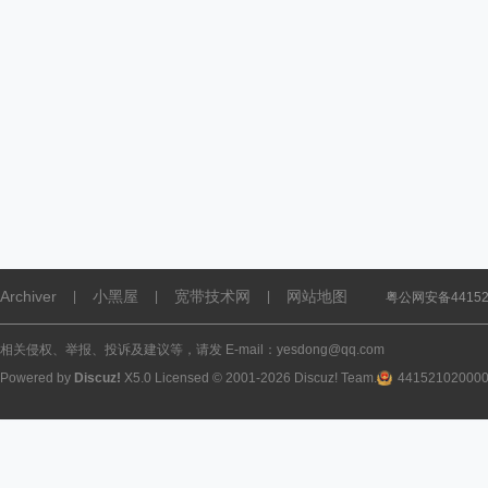
Archiver
小黑屋
宽带技术网
网站地图
|
|
|
粤公网安备441521
相关侵权、举报、投诉及建议等，请发 E-mail：yesdong@qq.com
Powered by
Discuz!
X5.0
Licensed
© 2001-2026
Discuz! Team
.
44152102000