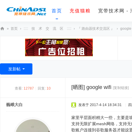
首页
充值猫粮
宽带技术网 -
»
首页
›
::::: 技 术 交 流 区 :::::
›
『 路由器技术交流区 』
›
google 
宽
带
技
术
发新帖
网
[晒图]
google wifi
[复制链接]
查看:
12787
|
回复:
10
巍峨大白
发表于 2017-4-14 18:34:31
|
四
家里平层面积稍大一些，主要是墙多
支持无限扩展mesh网络，支持
歌账户连接到谷歌服务器才能设置。同类