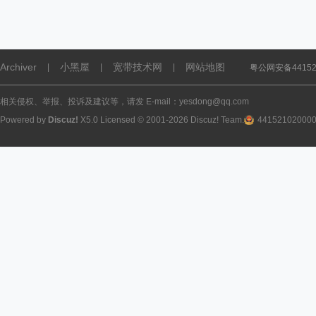
Archiver
小黑屋
宽带技术网
网站地图
|
|
|
粤公网安备441521
相关侵权、举报、投诉及建议等，请发 E-mail：yesdong@qq.com
Powered by
Discuz!
X5.0
Licensed
© 2001-2026
Discuz! Team
.
44152102000