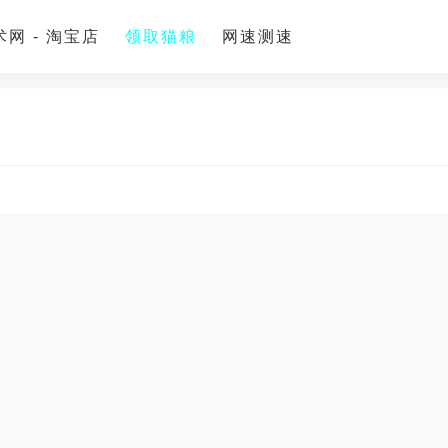
网 - 淘宝店
领取猫粮
网速测速