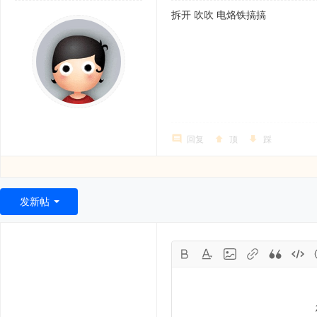
拆开 吹吹 电烙铁搞搞
回复
顶
踩
发新帖