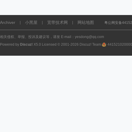
Archiver
小黑屋
宽带技术网
网站地图
|
|
|
粤公网安备441521
相关侵权、举报、投诉及建议等，请发 E-mail：yesdong@qq.com
Powered by
Discuz!
X5.0
Licensed
© 2001-2026
Discuz! Team
.
44152102000