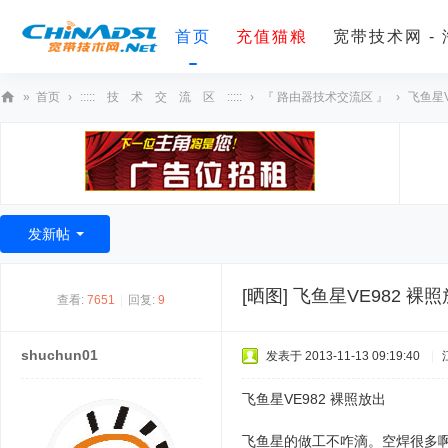
首页
充值猫粮
宽带技术网 -
»
首页
›
::::: 技 术 交 流 区 :::::
›
『 路由器技术交流区 』
›
飞鱼星V
宽
带
技
术
发新帖
网
[晒图]
飞鱼星VE982 裸
查看:
7651
|
回复:
9
shuchun01
发表于 2013-11-13 09:19:40
|
飞鱼星VE982 裸照放出
飞鱼星的做工不咋滴。空焊很多