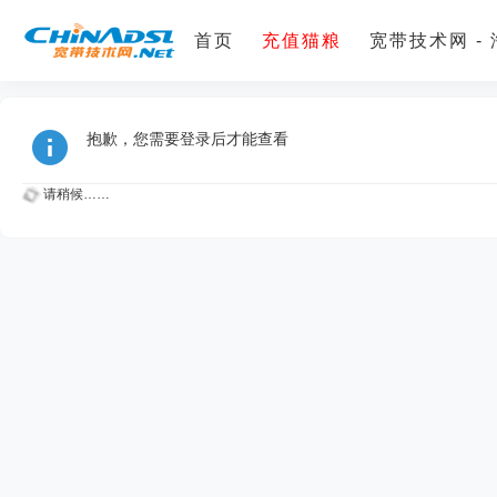
首页
充值猫粮
宽带技术网 -
抱歉，您需要登录后才能查看
请稍候……