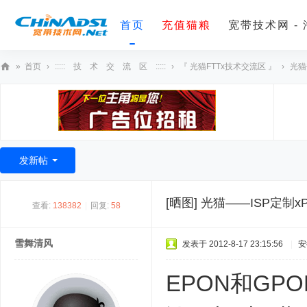
首页
充值猫粮
宽带技术网 -
»
首页
›
::::: 技 术 交 流 区 :::::
›
『 光猫FTTx技术交流区 』
›
光猫
宽
带
技
术
发新帖
网
[晒图]
光猫——ISP定制x
查看:
138382
|
回复:
58
雪舞清风
发表于 2012-8-17 23:15:56
|
安
EPON和G