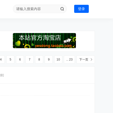
登录
4
5
6
7
8
9
10
... 23
下一页
接]