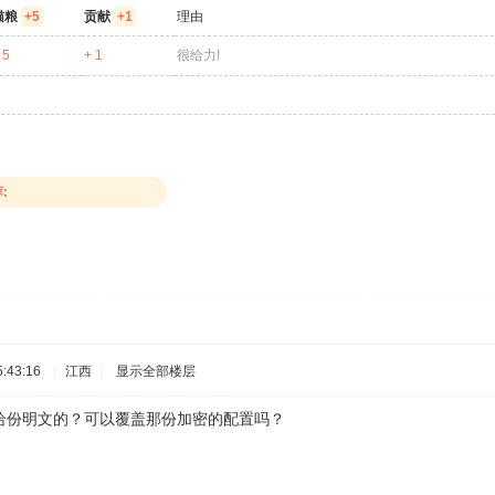
猫粮
+5
贡献
+1
理由
 5
+ 1
很给力!
:
:43:16
|
江西
|
显示全部楼层
给份明文的？可以覆盖那份加密的配置吗？