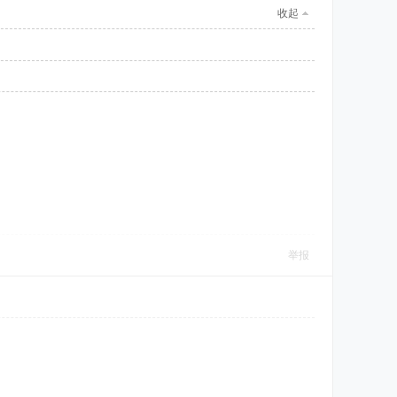
收起
举报