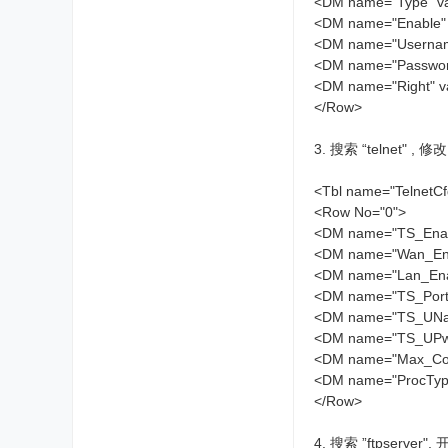
<DM name="Type" va
<DM name="Enable" 
<DM name="Usern
<DM name="Pass
<DM name="Right" va
</Row>
3. 搜索 “telnet" , 修改
<Tbl name="TelnetC
<Row No="0">
<DM name="TS_Enabl
<DM name="Wan_En
<DM name="Lan_Enab
<DM name="TS_Port
<DM name="TS_UNa
<DM name="TS_U
<DM name="Max_C
<DM name="ProcType
</Row>
4. 搜索 ”ftpserv