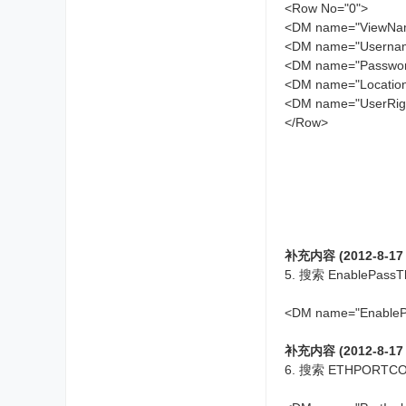
<Row No="0">
<DM name="ViewNam
<DM name="Userna
<DM name="Password
<DM name="Locat
<DM name="UserRight
</Row>
补充内容 (2012-8-17 
5. 搜索 EnableP
<DM name="Enable
补充内容 (2012-8-17 
6. 搜索 ETHPOR