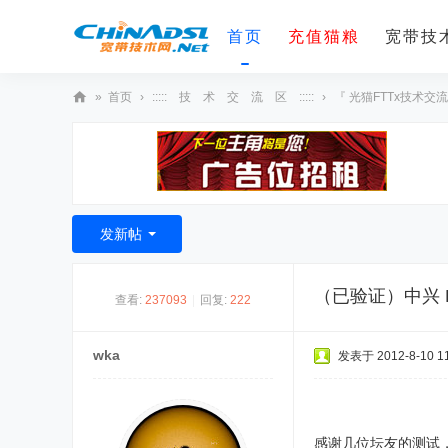
首页
充值猫粮
宽带技术
»
首页
›
::::: 技 术 交 流 区 :::::
›
『 光猫FTTx技术交流
宽
带
技
术
发新帖
网
（已验证）中兴 F4
查看:
237093
|
回复:
222
wka
发表于 2012-8-10 11
感谢几位坛友的测试