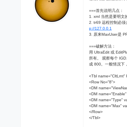
===首先说明几点：
1. xml 当然是
2. tr69 远程控
p://127.0.0.1
3. 原来MaxUser
===破解方法：
用 UltraEdit 或 
所有。 观察每个 IGD
成 800。一般情况下，
<Tbl name="CltLmt"
<Row No="8">
<DM name="ViewName
<DM name="Enab
<DM name="Type
<DM name="Max
</Row>
</Tbl>