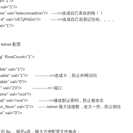
l="1"/>
val="1"/>
ame" val="telecomadmin"/> ---->>改成自己喜欢的咯！！
word" val="nE7jA%5m"/> ----->>改成自己容易记住哈。。。。
l="1"/>
 telnet 配置
fg" RowCount="1">
e" val="1"/>
able" val="1"/> ---------->>改成 0 ，防止外网访问
le" val="0"/>
" val="23"/> ---------->> 端口
me" val="root"/>
Pwd" val="root"/> ------->>修改默认密码，防止被攻击
on_Num" val="2"/> ------telnet 最大连接数，改大一些，防止锁住
" val="0"/>
er", 开启 ftp ，抛开u盘，极大方便配置文件修改：