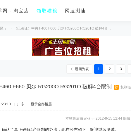
网 - 淘宝店
领取猫粮
网速测速
区 』
›
（已验证）中兴 F460 F660 贝尔 RG200O RG201O 破解4台 ...
返回列表
1
2
3
60 F660 贝尔 RG200O RG201O 破解4台限制
荐
[复制链
:23:10
|
广东
|
显示全部楼层
本帖最后由 wka 于 2012-8-15 12:44 编辑
，确认了真正破解4台限制的办法，现在公布如下，欢迎继续测试。