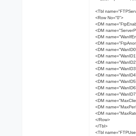
<Tbl name="FTPServ
<Row No="0">
<DM name="FtpEnab
<DM name="ServerPor
<DM name="WanIfEn
<DM name="FtpAnon"
<DM name="WanID0" 
<DM name="WanID1" 
<DM name="WanID2" 
<DM name="WanID3" 
<DM name="WanID4" 
<DM name="WanID5" 
<DM name="WanID6" 
<DM name="WanID7" 
<DM name="MaxCl
<DM name="MaxPe
<DM name="MaxRa
</Row>
</Tbl>
<Tbl name="FTPUse