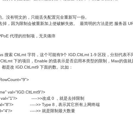
要明文的。没有明文的，只能丢失配置完全重新写一份。
制必须去掉，因为限制会被重新加上使破解失效。 最简明的方法是把 服务器 UR
是 PPPoE 代理的控制项，无关痛痒
EditPlus 搜索 CltLmt 字符，这个可能有9个 IGD.CltLmt 1-9 区段
.CltLmt 下的项目，Enable 的值表示是否启用本类型的限制，Max的值就
都是改 IGD.CltLmt9 下面的数。比如：
 RowCount="9">
" val="IGD.CltLmt9"/>
le" val="1"/> ---->>改成 0 ，就是去掉限制
" val="8"/> ---->> Type 8 , 表示其它所有上网终端
" val="4"/> ---->> 就是限制最大数量