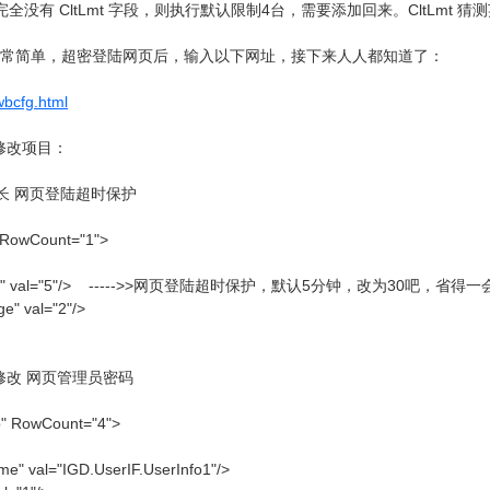
完全没有 CltLmt 字段，则执行默认限制4台，需要添加回来。CltLmt 猜测英
01O 非常简单，超密登陆网页后，输入以下网址，接下来人人都知道了：
wbcfg.html
修改项目：
”，延长 网页登陆超时保护
 RowCount="1">
eout" val="5"/> ----->>网页登陆超时保护，默认5分钟，改为30吧，
" val="2"/>
o”，修改 网页管理员密码
o" RowCount="4">
" val="IGD.UserIF.UserInfo1"/>