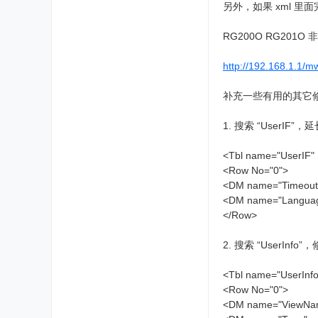
另外，如果 xml 里面
RG200O RG2
http://192.168.1.1/m
补充一些有用的其它
1. 搜索 “UserIF
<Tbl name="UserIF"
<Row No="0">
<DM name="Tim
<DM name="Language
</Row>
2. 搜索 “UserInf
<Tbl name="UserInf
<Row No="0">
<DM name="ViewName