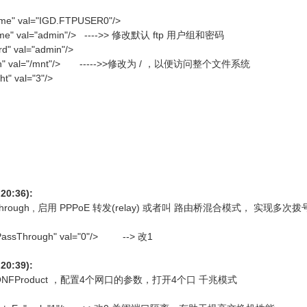
e" val="IGD.FTPUSER0"/>
me" val="admin"/> ---->> 修改默认 ftp 用户组和密码
" val="admin"/>
ion" val="/mnt"/> ----->>修改为 / ，以便访问整个文件系统
" val="3"/>
20:36):
assThrough , 启用 PPPoE 转发(relay) 或者叫 路由桥混合模式， 实
PassThrough" val="0"/> --> 改1
20:39):
TCONFProduct ，配置4个网口的参数，打开4个口 千兆模式