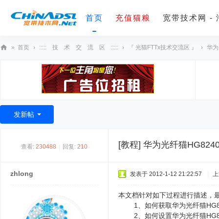
首页
充值猫粮
宽带技术网 -
»
首页
›
::::: 技 术 交 流 区 :::::
›
『 光猫FTTx技术交流区 』
›
华为
宽
带
技
术
发新帖
网
[教程]
华为光纤猫HG824
查看:
230488
|
回复:
210
zhlong
发表于 2012-1-12 21:22:57
|
上
本文档针对如下过程进行描述，最
1、如何获取华为光纤猫HG8
2、如何设置华为光纤猫HG824