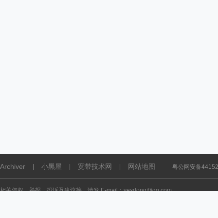
Archiver
小黑屋
宽带技术网
网站地图
|
|
|
粤公网安备441521
相关侵权、举报、投诉及建议等，请发 E-mail：yesdong@qq.com
Powered by
Discuz!
X5.0
Licensed
© 2001-2026
Discuz! Team
.
44152102000