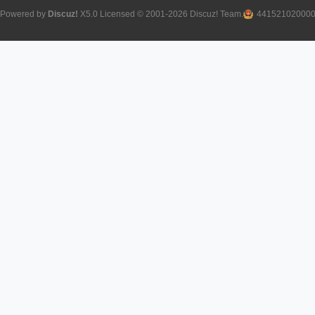
Powered by
Discuz!
X5.0
Licensed
© 2001-2026
Discuz! Team
.
44152102000