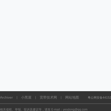
Archiver
小黑屋
宽带技术网
网站地图
|
|
|
粤公网安备441521
相关侵权、举报、投诉及建议等，请发 E-mail：yesdong@qq.com