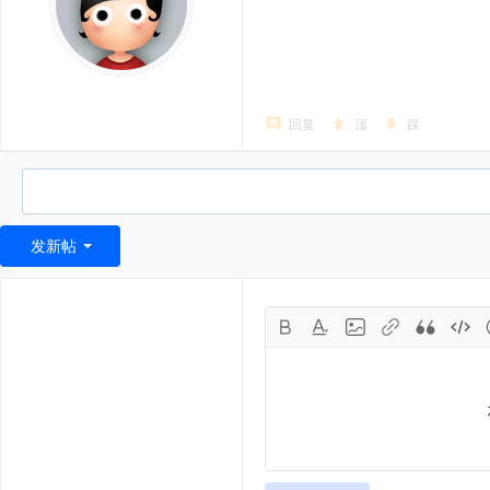
回复
顶
踩
发新帖