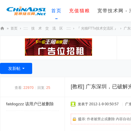
首页
充值猫粮
宽带技术网 -
»
首页
›
::::: 技 术 交 流 区 :::::
›
『 光猫FTTx技术交流区 』
›
广东
宽
带
技
术
发新帖
网
[教程]
广东深圳，已破解
查看:
22970
|
回复:
25
fatdogzzz
该用户已被删除
发表于 2012-1-9 00:50:57
|
广
提示:
作者被禁止或删除 内容自动