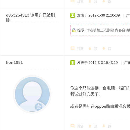
回复
顶
踩
q953264913
该用户已被删
发表于 2012-1-30 21:05:39
|
广
除
提示:
作者被禁止或删除 内容自动
回复
顶
踩
lion1981
发表于 2012-3-3 16:43:19
|
广
你这个只能连接一台电脑，端口2,3
我试过好几天了。
或者是需勾选pppoe路由桥混合
回复
顶
踩