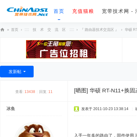
首页
充值猫粮
宽带技术网 -
»
首页
›
::::: 技 术 交 流 区 :::::
›
『 路由器技术交流区 』
›
华硕 R
宽
带
技
术
发新帖
网
[晒图]
华硕 RT-N11+
查看:
13438
|
回复:
11
冰鱼
发表于 2011-10-23 13:38:14
|
入手一年多的路由了，固件使用