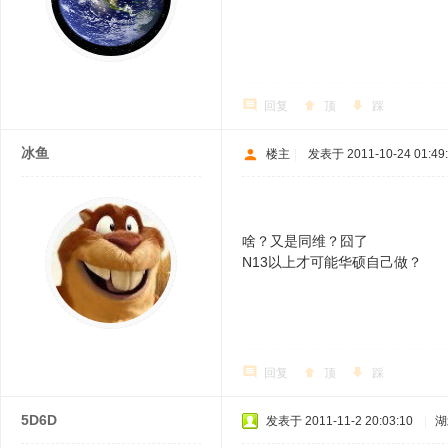
回复
顶
踩
冰鱼
楼主
|
发表于 2011-10-24 01:49
啥？又是同维？囧了
N13以上才可能华硕自己做？
回复
顶
踩
5D6D
发表于 2011-11-2 20:03:10
|
湖