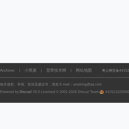
Archiver
小黑屋
宽带技术网
网站地图
|
|
|
粤公网安备441521
相关侵权、举报、投诉及建议等，请发 E-mail：yesdong@qq.com
Powered by
Discuz!
X5.0
Licensed
© 2001-2026
Discuz! Team
.
44152102000