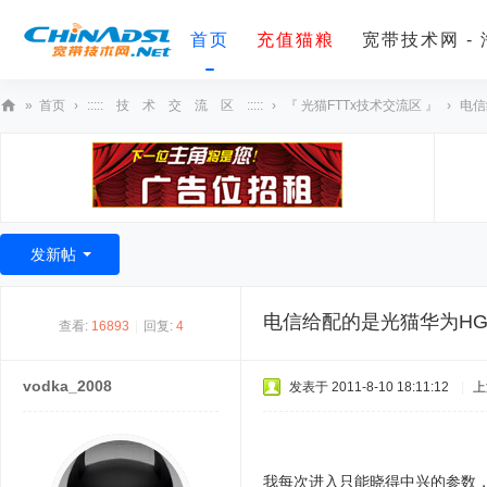
首页
充值猫粮
宽带技术网 -
»
首页
›
::::: 技 术 交 流 区 :::::
›
『 光猫FTTx技术交流区 』
›
电信
宽
带
技
术
发新帖
网
电信给配的是光猫华为HG8
查看:
16893
|
回复:
4
vodka_2008
发表于 2011-8-10 18:11:12
|
上
我每次进入只能晓得中兴的参数