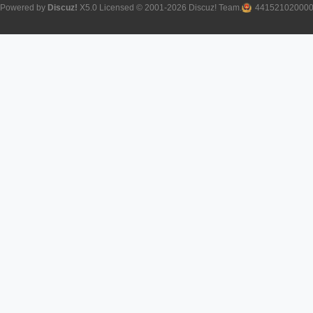
Powered by
Discuz!
X5.0
Licensed
© 2001-2026
Discuz! Team
.
44152102000