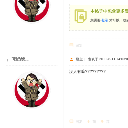
本帖子中包含更多
您需要
登录
才可以下载
回复
┌゛垇凸缦﹎
楼主
|
发表于 2011-8-11 14:03:
没人有嘛?????????
回复
顶
踩