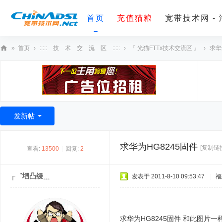
首页
充值猫粮
宽带技术网 -
»
首页
›
::::: 技 术 交 流 区 :::::
›
『 光猫FTTx技术交流区 』
›
求华
宽
带
技
术
发新帖
网
求华为HG8245固件
[复制链
查看:
13500
|
回复:
2
┌゛垇凸缦﹎
发表于 2011-8-10 09:53:47
|
福
求华为HG8245固件 和此图片