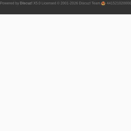
Powered by
Discuz!
X5.0
Licensed
© 2001-2026
Discuz! Team
.
44152102000