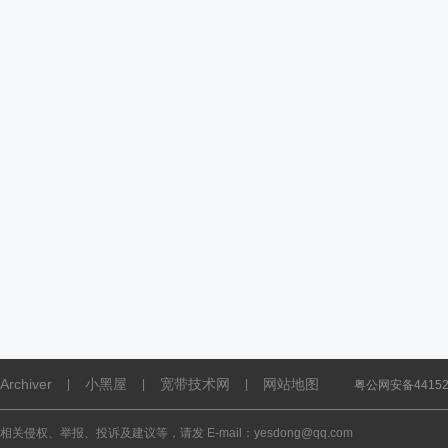
Archiver
小黑屋
宽带技术网
网站地图
|
|
|
粤公网安备441521
相关侵权、举报、投诉及建议等，请发 E-mail：yesdong@qq.com