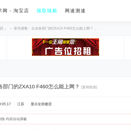
网 - 淘宝店
领取猫粮
网速测速
区 』
›
菜鸟请教：企业各部门的ZXA10 F460怎么能上网？ ...
部门的ZXA10 F460怎么能上网？
[复制链接]
:05:17
|
江苏
|
显示全部楼层
删除 内容自动屏蔽