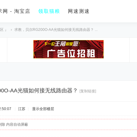
网 - 淘宝店
领取猫粮
网速测速
区 』
›
求教，贝尔RG200O-AA光猫如何接无线路由器？ ...
00O-AA光猫如何接无线路由器？
[复制链接]
:50:07
|
江苏
|
显示全部楼层
删除 内容自动屏蔽