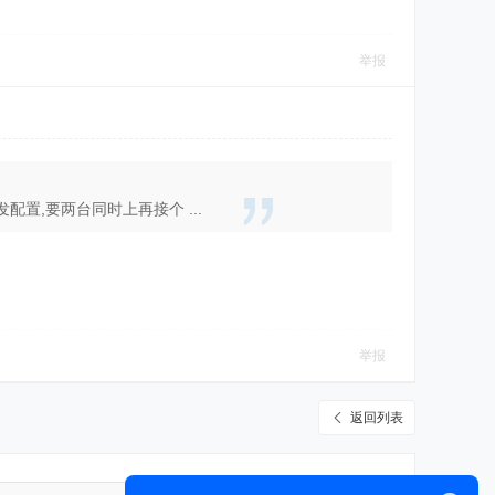
举报
置,要两台同时上再接个 ...
举报
返回列表