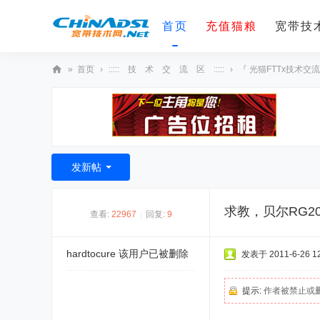
首页
充值猫粮
宽带技术
»
首页
›
::::: 技 术 交 流 区 :::::
›
『 光猫FTTx技术交流
宽
带
技
术
发新帖
网
求教，贝尔RG2
查看:
22967
|
回复:
9
hardtocure
该用户已被删除
发表于 2011-6-26 12
提示:
作者被禁止或