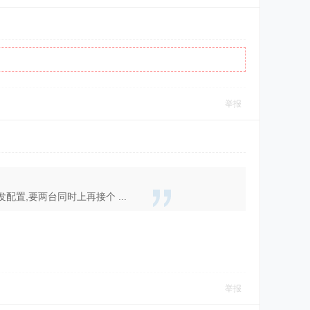
举报
置,要两台同时上再接个 ...
举报