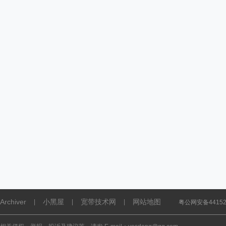
Archiver
小黑屋
宽带技术网
网站地图
|
|
|
粤公网安备441521