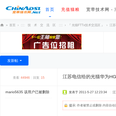
首页
充值猫粮
宽带技术网 -
»
首页
›
::::: 技 术 交 流 区 :::::
›
『 光猫FTTx技术交流区 』
›
江苏
宽
带
技
术
发新帖
网
江苏电信给的光猫华为HG82
查看:
44946
|
回复:
15
mario5635
该用户已被删除
发表于 2011-5-27 12:23:34
|
江
提示:
作者被禁止或删除 内容自动