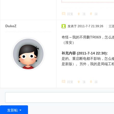
回复
顶
踩
DukeZ
发表于 2011-7-7 21:39:26
|
江
奇怪～我的不用删TR069，怎
（淮安）
补充内容 (2011-7-14 22:30):
是的。重启断电都不影响，怎么修
是新版）。另外，我的是局端工
回复
顶
踩
发新帖