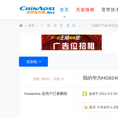
首页
充值猫粮
宽带技术
»
首页
›
::::: 技 术 交 流 区 :::::
›
『 光猫FTTx技术交流
宽
带
技
术
发新帖
网
我的华为HG82
查看:
28515
|
回复:
6
hsxiaoma
该用户已被删除
发表于 2011-5-3 20:
提示:
作者被禁止或