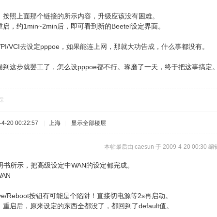
。按照上面那个链接的所示内容，升级应该没有困难。
，约1min~2min后，即可看到新的Beetel设定界面。
PI/VCI去设定pppoe，如果能连上网，那就大功告成，什么事都没有。
到这步就罢工了，怎么设pppoe都不行。琢磨了一天，终于把这事搞定
踩
-20 00:22:57
|
上海
|
显示全部楼层
本帖最后由 caesun 于 2009-4-20 00:30 编
tel说明书所示，把高级设定中WAN的设定都完成。
WAN
e/Reboot按钮有可能是个陷阱！直接切电源等2s再启动。
重启后，原来设定的东西全都没了，都回到了default值。