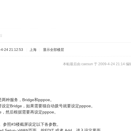
踩
-24 21:12:53
|
上海
|
显示全部楼层
本帖最后由 caesun 于 2009-4-24 21:14 编
种服务，Bridge和pppoe。
定Bridge，如果需要猫自动拨号就要设定pppoe。
ge，然后根据需要再设定pppoe。
状态。参照#3楼截屏设定以下各参数。
anced Setup->WAN页面，按EDIT 或者 Add，进入设定界面。