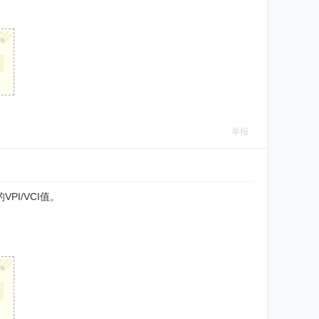
×
举报
PI/VCI值。
×