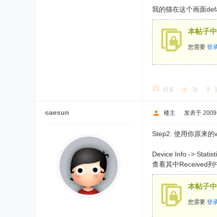
我的猫在这个画面de
本帖子中
您需要
登
回复
顶
caesun
楼主
|
发表于 2009-4
Step2: 使用你原
Device Info -> Stati
查看其中Received
本帖子中
您需要
登