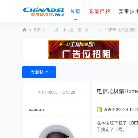
首页
充值猫粮
宽带技术
»
首页
›
::::: 技 术 交 流 区 :::::
›
『 ADSL技术交流区 
宽
带
技
术
发新帖
网
电信垃圾猫HomeAcc
查看:
48060
|
回复:
28
caesun
发表于 2009-4-19 23
在本论坛下载了【BEETE
于搞定了上网。