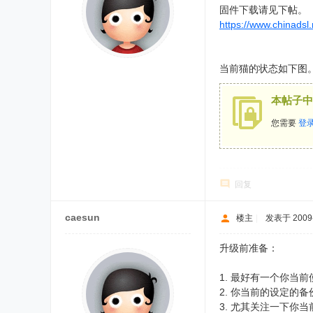
固件下载请见下帖。
https://www.chinads
当前猫的状态如下图
本帖子中
您需要
登
回复
caesun
楼主
|
发表于 2009-4
升级前准备：
1. 最好有一个你当前使
2. 你当前的设定的备份。(s
3. 尤其关注一下你当