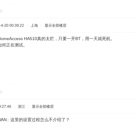
踩
-20 00:39:22
|
上海
|
显示全部楼层
meAccess HA510真的太烂，只要一开BT，用一天就死机。
如何正在测试。
踩
:27:46
|
浙江
|
显示全部楼层
p -> WAN:: 这里的设置过程怎么不介绍了？