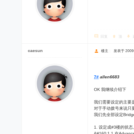
回复
顶
caesun
楼主
|
发表于 2009-4
7#
allen6683
OK 我继续介绍下
我们需要设定的主要是两
对于手动拨号来说只要设
我们先全部设定Brid
1. 设定成#3楼的
&#160;1.1 在Adv