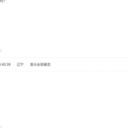
码?
踩
:40:39
|
辽宁
|
显示全部楼层
踩