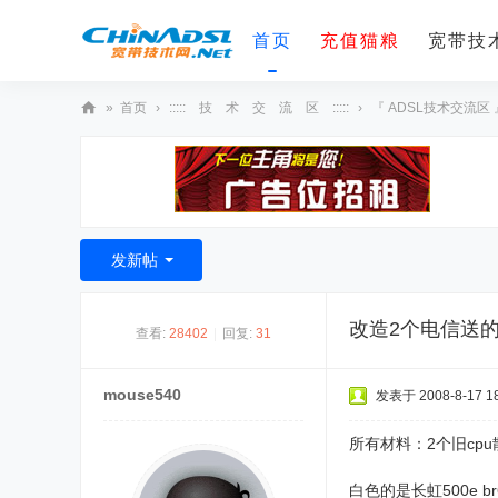
首页
充值猫粮
宽带技术
»
首页
›
::::: 技 术 交 流 区 :::::
›
『 ADSL技术交流区 
宽
带
技
术
发新帖
网
改造2个电信送的a
查看:
28402
|
回复:
31
mouse540
发表于 2008-8-17 18
所有材料：2个旧cpu
白色的是长虹500e 