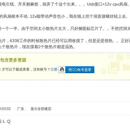
电引线、开关都麻烦，就弄了个这个出来。。。Usb接口+12v cpu风扇
24v的风扇根本不动..12v能带动声音也小，我在猫上挖个洞直接螺丝钮
猫一个一半。由于空间太小散热片太大，只好侧面贴芯片了。。不然挖洞太
片，6338工作的时候散热片已经可以用收摸了，但是还是很热。。正好
大个散热片，现在摸着2个散热片都是温热。
包含更多资源
录
才可以下载或查看，没有账号？
注册
:03:02
|
广东
|
显示全部楼层
L :Q