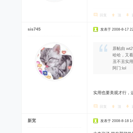
回复
顶
sis745
发表于 2008-8-17 22
原帖由
wt
哈哈，又看
丑不丑实
阿门:lol
实用也要美观才行，这
回复
顶
新宽
发表于 2008-8-18 14