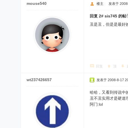
mouse540
楼主
|
发表于 2008-8
回复 2# sis745 的帖
丑是丑，但是是最好效
回复
顶
wt237426657
发表于 2008-8-17 20
哈哈，又看到传说中
丑不丑实用才是硬道
阿门:lol