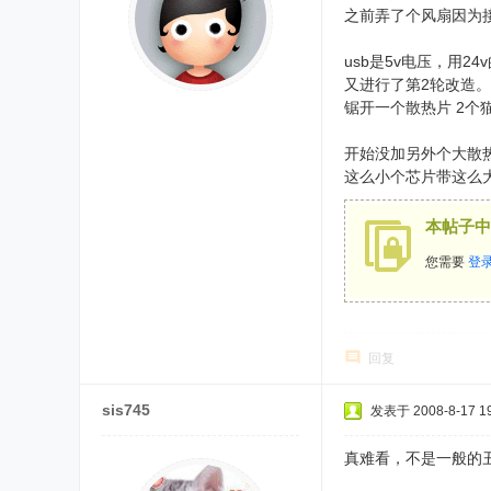
之前弄了个风扇因为接
usb是5v电压，用
又进行了第2轮改造。
锯开一个散热片 2个
开始没加另外个大散热
这么小个芯片带这么
本帖子中
您需要
登
回复
sis745
发表于 2008-8-17 19
真难看，不是一般的丑: