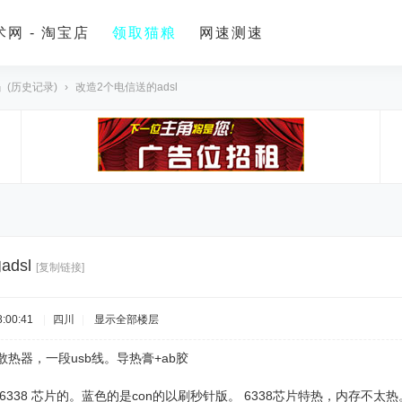
网 - 淘宝店
领取猫粮
网速测速
』(历史记录)
›
改造2个电信送的adsl
dsl
[复制链接]
:00:41
|
四川
|
显示全部楼层
散热器，一段usb线。导热膏+ab胶
br6338 芯片的。蓝色的是con的以刷秒针版。 6338芯片特热，内存不太