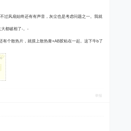
。
上去。不过风扇始终还有有声音，灰尘也是考虑问题之一。我就
大都破相了-。-
还有个散热片，就摸上散热膏+AB胶粘在一起。这下牛b了
×
举报