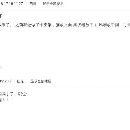
-17 19:11:27
|
四川
|
显示全部楼层
子
果了。 之前我还做了个支架，猫放上面 集线器放下面 风扇放中间，可惜
踩
:25:06
|
山东
|
显示全部楼层
的高手了，哦也~
理！！！