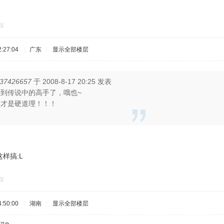
踩
:27:04
|
广东
|
显示全部楼层
237426657
于 2008-8-17 20:25 发表
到传说中的高手了，哦也~
用才是硬道理！！！
样搞:L
踩
:50:00
|
湖南
|
显示全部楼层