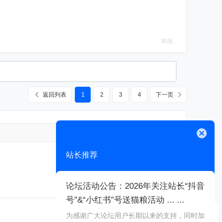
举报
返回列表
1
2
3
4
下一页
高级模式
关闭
站长推荐
论坛活动公告：2026年关注站长“抖音
号”&“小红书”号送猫粮活动 ... ...
本版积分规则
为感谢广大论坛用户长期以来的支持，同时加