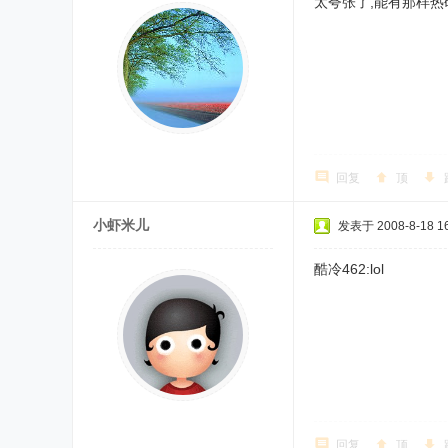
太夸张了,能有那样热
回复
顶
小虾米儿
发表于 2008-8-18 16
酷冷462:lol
回复
顶