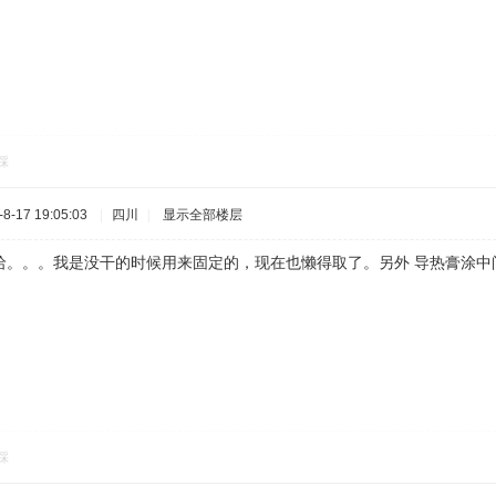
踩
-17 19:05:03
|
四川
|
显示全部楼层
哈。。。我是没干的时候用来固定的，现在也懒得取了。另外 导热膏涂中间
踩