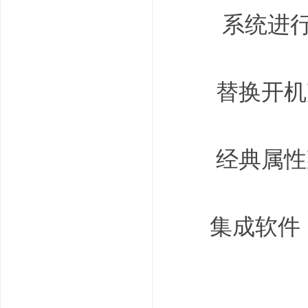
系统进行了
替换开机声
* V: |2 {( d+ e
经典属性
8 @# V& _" n7 
集成软件：
: N. n8 l9 \* c ^9 {5
WINr