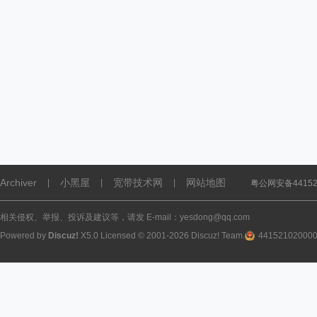
Archiver
小黑屋
宽带技术网
网站地图
|
|
|
粤公网安备441521
相关侵权、举报、投诉及建议等，请发 E-mail：yesdong@qq.com
Powered by
Discuz!
X5.0
Licensed
© 2001-2026
Discuz! Team
.
44152102000