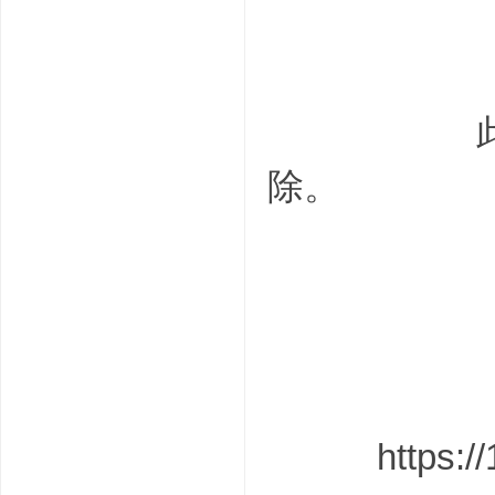
B* H0 a, V; Y
此系统仅供
除。
/ p4 V% \7 ]' 
0 ]; R. Q$ q1 ~) b7 
+ x. q2 d6 S+ g1 N;
# \5 [2 c5 U, |' \$ C)
https: