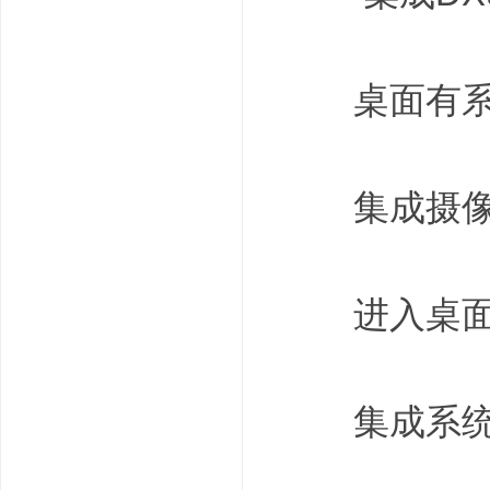
桌面有系统
& I# t, p" _6 ^/ c
集成摄像
9 @7 [; y: ^7 Y% u7 
进入桌面弹
9 x7 ?7 O7 v5 h3 f
集成系统