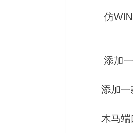
1 ?" J2 N* p3 j
仿WIN7
- j+ b; x% ~" }) F9 ?
添加一款
添加一款原
木马端口