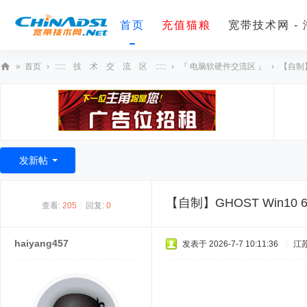
首页
充值猫粮
宽带技术网 -
»
首页
›
::::: 技 术 交 流 区 :::::
›
『 电脑软硬件交流区 』
›
【自制】G
宽
带
技
术
发新帖
网
【自制】GHOST Win10 
查看:
205
|
回复:
0
haiyang457
发表于 2026-7-7 10:11:36
|
江