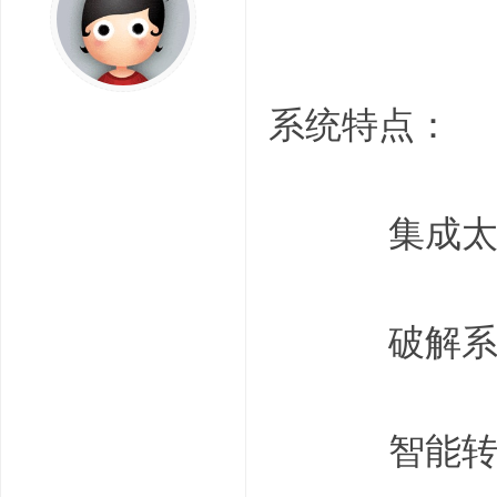
3 Y2 X1 J/ n. T$ J, 
系统特点：
) m8 m: Y* @0 C. g
集成太阳谷图
, N. @: [$ r. V( ^0 
破解系统主
4 b5 a! i' r8 w
智能转移