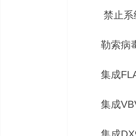
禁止系统
, ]- ]0 U& S0 y* U) V
勒索病毒
集成FLA
& S# r& H9 M8 _- c%
集成VBV
集成DX9