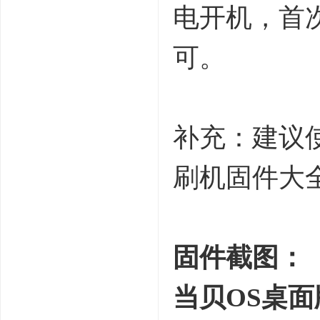
电开机，首
可。
6 L9 q( }8 Z/ 
补充：建议
刷机固件大
固件截图：
当贝OS桌