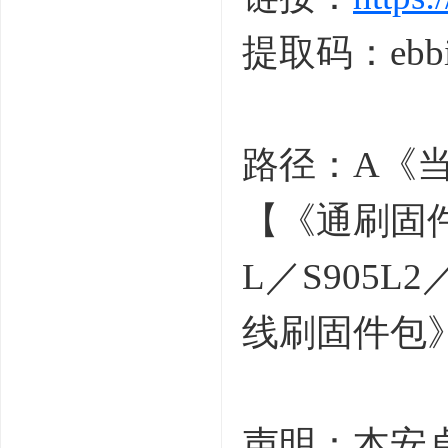
提取码：ebb
6 Q) g( i1 z7 r( g' P! 
路径：A《当
【《通刷固件
L／S905L
线刷固件包
声明：本安