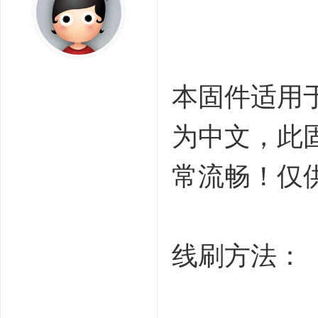
} J& ~, j* g) F
+ p/ b4 j3 ]0 a$ D+ x
本固件适用于晶
为中文，此固
常流畅！仅
0 k% g+ o& J1 I4 W#
线刷方法：