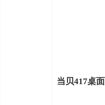
( b |% f6 \- j0 }# Q1
5 D0 w5 T( a; X* q
当贝417桌