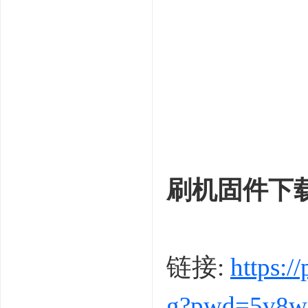
: X$ \0 T0 q6 C1 H+
刷机固件下
链接:
https:
g?pwd=5v8w