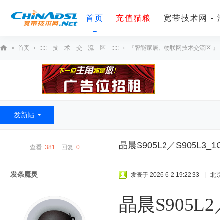
首页
充值猫粮
宽带技术网 -
»
首页
›
::::: 技 术 交 流 区 :::::
›
『智能家居、物联网技术交流区 』
宽
带
技
术
发新帖
网
晶晨S905L2／S905L3
查看:
381
|
回复:
0
发条魔灵
发表于 2026-6-2 19:22:33
|
北
晶晨S905L