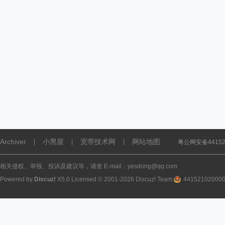
Archiver
小黑屋
宽带技术网
网站地图
|
|
|
粤公网安备441521
相关侵权、举报、投诉及建议等，请发 E-mail：yesdong@qq.com
Powered by
Discuz!
X5.0
Licensed
© 2001-2026
Discuz! Team
.
44152102000