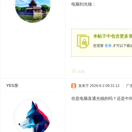
电脑到光猫：
$ X0 g( z J/ K! h& Z8 [8 Y
2 r/ f, C, X. ~# ^ c- J! N7 {& u
本帖子中包含更多
您需要
登录
才可以下载
回复
YES东
发表于 2026-6-2 09:31:12
|
广
你是电脑直通光猫的吗？还是中