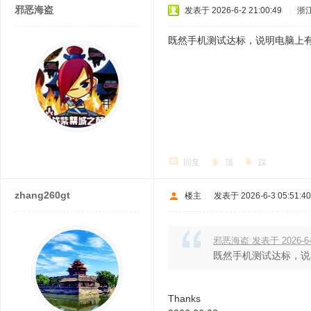
邪恶海盗
发表于 2026-6-2 21:00:49
|
浙
既然手机测试达标，说明电脑上有
回复
顶
踩
zhang260gt
楼主
|
发表于 2026-6-3 05:51:40
邪恶海盗 发表于 2026-6-2
既然手机测试达标，说
0 A9 x2 ? g+ @, A: p% V1 A
Thanks
& ^8 D! N6 x: n5 k# e