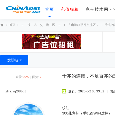
首页
充值猫粮
宽带技术网 -
»
首页
›
::::: 技 术 交 流 区 :::::
›
『 电脑软硬件交流区 』
›
千兆的
宽
带
技
术
发新帖
网
千兆的连接，不足百兆的
查看:
325
|
回复:
7
zhang260gt
发表于 2026-6-2 03:33:02
|
陕
求助
8 H$ P2 ~. `6 {& f6 l# a0 K- _' G
300兆宽带（手机连WIFI达标）