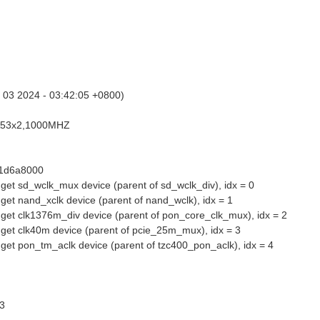
 03 2024 - 03:42:05 +0800)
53x2,1000MHZ
: 1d6a8000
to get sd_wclk_mux device (parent of sd_wclk_div), idx = 0
to get nand_xclk device (parent of nand_wclk), idx = 1
to get clk1376m_div device (parent of pon_core_clk_mux), idx = 2
to get clk40m device (parent of pcie_25m_mux), idx = 3
to get pon_tm_aclk device (parent of tzc400_pon_aclk), idx = 4
=3