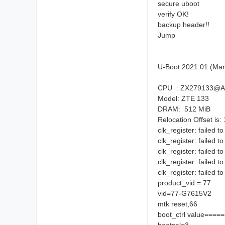
secure uboot
verify OK!
backup header!!
Jump
U-Boot 2021.01 (Mar
CPU : ZX279133@A
Model: ZTE 133
DRAM: 512 MiB
Relocation Offset is
clk_register: failed 
clk_register: failed 
clk_register: failed 
clk_register: failed 
clk_register: failed 
product_vid = 77
vid=77-G7615V2
mtk reset,66
boot_ctrl value====