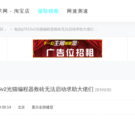
网 - 淘宝店
领取猫粮
网速测速
区 』
›
电信g7615v2光猫编程器救砖无法启动求助大佬们 ...
15v2光猫编程器救砖无法启动求助大佬们
[复制链接]
:30:14
|
北京
|
显示全部楼层