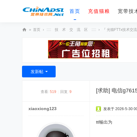
首页
充值猫粮
宽带技术
»
首页
›
::::: 技 术 交 流 区 :::::
›
『 光猫FTTx技术交流
宽
带
技
术
发新帖
网
[求助]
电信g76
查看:
519
|
回复:
9
xiaoxiong123
发表于 2026-5-30 00
ttl输出为