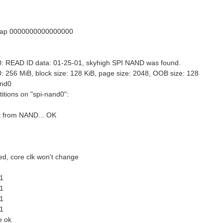
ap 0000000000000000
0: READ ID data: 01-25-01, skyhigh SPI NAND was found.
: 256 MiB, block size: 128 KiB, page size: 2048, OOB size: 128
and0
itions on "spi-nand0":
t from NAND... OK
ted, core clk won't change
1
1
1
1
e ok