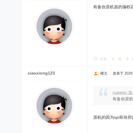
有备份原机器的编程器
回复
顶
xiaoxiong123
楼主
|
发表于 2026-5
yuagonc 发
有备份原机
原机的因为spi坏块