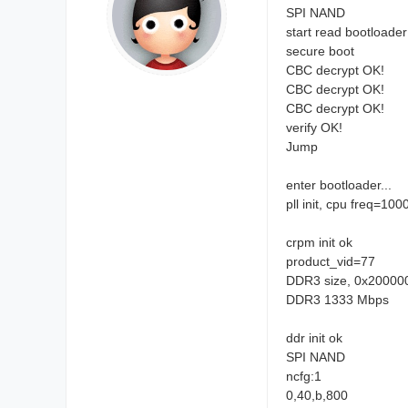
SPI NAND
start read bootloader
secure boot
CBC decrypt OK!
CBC decrypt OK!
CBC decrypt OK!
verify OK!
Jump
enter bootloader...
pll init, cpu freq=10
crpm init ok
product_vid=77
DDR3 size, 0x200
DDR3 1333 Mbps
ddr init ok
SPI NAND
ncfg:1
0,40,b,800