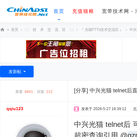
首页
充值猫粮
宽带技术网 -
»
首页
›
::::: 技 术 交 流 区 :::::
›
『 光猫FTTx技术交流区 』
›
中兴
宽
带
技
术
发新帖
网
[分享]
中兴光猫 telne
查看:
4841
|
回复:
212
qqiu123
发表于 2026-5-27 18:39:12
|
北
中兴光猫 telnet
超密查询
引用 @
gz