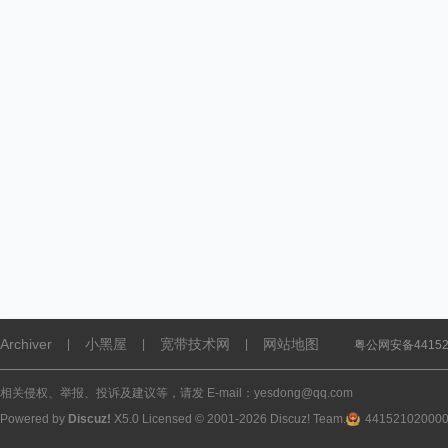
Archiver
小黑屋
宽带技术网
网站地图
|
|
|
粤公网安备441521
相关侵权、举报、投诉及建议等，请发 E-mail：yesdong@qq.com
Powered by
Discuz!
X5.0
Licensed
© 2001-2026
Discuz! Team
.
44152102000