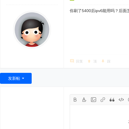
你刷了5400后ipv6能用吗？
回复
顶
踩
发新帖