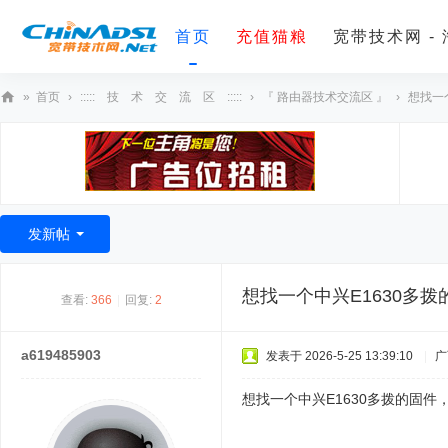
首页
充值猫粮
宽带技术网 -
»
首页
›
::::: 技 术 交 流 区 :::::
›
『 路由器技术交流区 』
›
想找一个
宽
带
技
术
发新帖
网
想找一个中兴E1630多拨
查看:
366
|
回复:
2
a619485903
发表于 2026-5-25 13:39:10
|
广
想找一个中兴E1630多拨的固