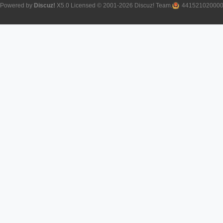
Powered by
Discuz!
X5.0
Licensed
© 2001-2026
Discuz! Team
.
44152102000