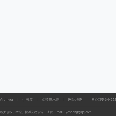
Archiver
小黑屋
宽带技术网
网站地图
|
|
|
粤公网安备441521
相关侵权、举报、投诉及建议等，请发 E-mail：yesdong@qq.com