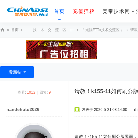
首页
充值猫粮
宽带技术网 -
»
首页
›
::::: 技 术 交 流 区 :::::
›
『 光猫FTTx技术交流区 』
›
请教
宽
带
技
术
发新帖
网
请教！k155-11如何刷公
查看:
1012
|
回复:
9
nandehutu2026
发表于 2026-5-21 08:14:00
|
山
请教！k155-11如何刷公版界面